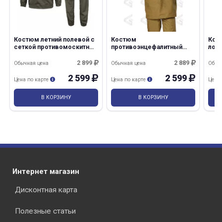
Костюм летний полевой с
Костюм
Кос
сеткой противомоскитный
противоэнцефалитный
лов
хаки
Антигнус хаки
2 899
2 889
Обычная цена
Обычная цена
Обыч
2 599
2 599
Цена по карте
Цена по карте
Цена
В КОРЗИНУ
В КОРЗИНУ
Интернет магазин
Дисконтная карта
Полезные статьи