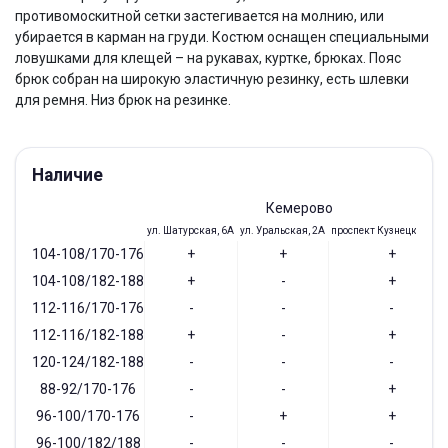
противомоскитной сетки застегивается на молнию, или
убирается в карман на груди. Костюм оснащен специальными
ловушками для клещей – на рукавах, куртке, брюках. Пояс
брюк собран на широкую эластичную резинку, есть шлевки
для ремня. Низ брюк на резинке.
Наличие
Кемерово
ул. Шатурская, 6А
ул. Уральская, 2А
проспект Кузнецкий, 97
104-108/170-176
+
+
+
104-108/182-188
+
-
+
112-116/170-176
-
-
-
112-116/182-188
+
-
+
120-124/182-188
-
-
-
88-92/170-176
-
-
+
96-100/170-176
-
+
+
96-100/182/188
-
-
-