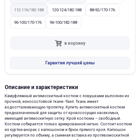
112-116/182-188
120-124/182-188
88-92/170-176
96-100/170-176
96-100/182-188
в корзину
Гарантия лучшей цены
Описание и характеристики
Камуфляжный антимоскитный костюм с ловушками выполнен из
прочной, износостойкой ткани -Твил. Ткань имеет
водоотталкивающую пропитку. Купить антимоскитный костюм
предназначенный для защиты от кровососущих насекомых,
имеющий антимоскитную сетку. Крой костюма – свободный.
Костюм собирается только армированной нитью. Состоит костюм
из куртки-анорак с капюшоном и брюк прямого кроя. Капюшон
регулируется по объему, а съемная вставка из противомоскитной