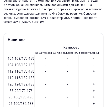
сетки застегивается на молнию, или убирается в карман на груди.
Костюм оснащен специальными ловушками для клещей – на
рукавах, куртке, брюках. Пояс брюк собран на широкую эластичную
резинку, есть шлевки для ремня. Низ брюк на резинке. Основная
ткань - смесовая, состав: 65% Полиэстер; 35% Хлопок. Плотность -
200 гр./м2. Пропитка - BO (WR)
Наличие
Кемерово
ул. Шатурская, 6А
ул. Уральская, 2А
проспект Кузнецкий, 97
104-108/170-176
-
-
-
104-108/182-188
-
-
-
112-116/170-176
-
-
+
112-116/182-188
-
-
-
120-124/182-188
-
-
+
88-92/170-176
-
-
+
96-100/170-176
-
-
+
96-100/182-188
-
-
+