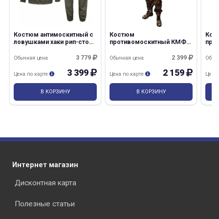
Костюм антимоскитный с
Костюм
Кос
ловушками хаки рип-стоп
противомоскитный КМФ
про
твил
дубок
Анти
3 779
2 399
Обычная цена
Обычная цена
Обыч
3 399
2 159
Цена по карте
Цена по карте
Цена
В КОРЗИНУ
В КОРЗИНУ
Интернет магазин
Дисконтная карта
Полезные статьи