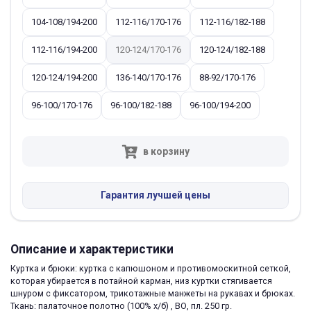
104-108/194-200
112-116/170-176
112-116/182-188
112-116/194-200
120-124/170-176
120-124/182-188
120-124/194-200
136-140/170-176
88-92/170-176
96-100/170-176
96-100/182-188
96-100/194-200
в корзину
Гарантия лучшей цены
Описание и характеристики
Куртка и брюки: куртка с капюшоном и противомоскитной сеткой,
которая убирается в потайной карман, низ куртки стягивается
шнуром с фиксатором, трикотажные манжеты на рукавах и брюках.
Ткань: палаточное полотно (100% х/б) , ВО, пл. 250 гр.