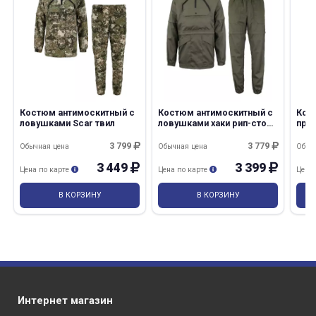
Костюм антимоскитный с
Костюм антимоскитный с
Кос
ловушками Scar твил
ловушками хаки рип-стоп
про
твил
дуб
3 799
3 779
Обычная цена
Обычная цена
Обыч
3 449
3 399
Цена по карте
Цена по карте
Цена
В КОРЗИНУ
В КОРЗИНУ
Интернет магазин