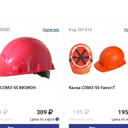
00085
Наличие
Код: 001414
Н
 СОМЗ-55 BИЗИОН
Каска СОМЗ-55 FavoriT
9
309
195
19
я цена
Цена по карте
Обычная цена
Цена по 