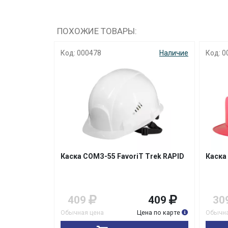
ПОХОЖИЕ ТОВАРЫ:
Наличие
Код: 000478
Наличие
Код: 0
 Trek
Каска СОМЗ-55 FavoriT Trek RAPID
Каска
289
409
409
30
на по карте
Обычная цена
Цена по карте
Обычна