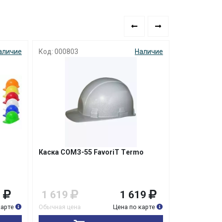
аличие
Код: 000803
Наличие
Код: 001968
Каска СОМЗ-55 FavoriT Тermo
Каска СОМЗ
5
1 619
1 619
519
карте
Обычная цена
Цена по карте
Обычная цена