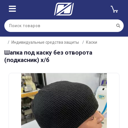
Для клиентов всех банков
Индивидуальные средства защиты
Каски
Разбейте
Шапка под каску без отворота
оплату
на части
(подкасник) х/б
без переплат
График платежей
Сегодня
25
%