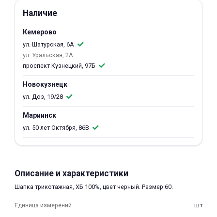
об оплате Плайтом
Наличие
Кемерово
ул. Шатурская, 6А
ул. Уральская, 2А
Остались вопросы?
25
проспект Кузнецкий, 97Б
8 800 302-02-51
plait.ru
Новокузнецк
раз в 2
недели
ул. Доз, 19/28
Мариинск
ул. 50 лет Октября, 86В
Описание и характеристики
Шапка трикотажная, ХБ 100%, цвет черный. Размер 60.
Единица измерений
шт