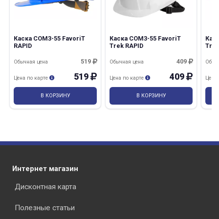
Каска СОМЗ-55 FavoriT
Каска СОМЗ-55 FavoriT
Каск
RAPID
Trek RAPID
Tre
519
409
Обычная цена
Обычная цена
Обыч
519
409
Цена по карте
Цена по карте
Цена
В КОРЗИНУ
В КОРЗИНУ
Интернет магазин
Дисконтная карта
Полезные статьи