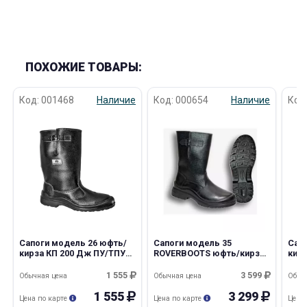
ПОХОЖИЕ ТОВАРЫ:
Код: 001468
Наличие
Код: 000654
Наличие
Код
Сапоги модель 26 юфть/
Сапоги модель 35
Сап
кирза КП 200 Дж ПУ/ТПУ
ROVERBOOTS юфть/кирза,
кир
(ROVERBOOTS)
ПУ (ROVERBOOTS)
(RO
1 555
3 599
Обычная цена
Обычная цена
Обыч
1 555
3 299
Цена по карте
Цена по карте
Цена