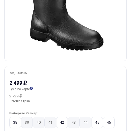
Код: 000845
2 499
Цена по карте
2 729
Обычная цена
Выберите Размер:
38
39
40
41
42
43
44
45
46