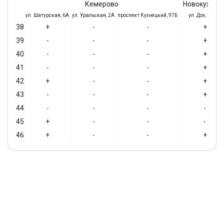
Кемерово
Новокузнец
ул. Шатурская, 6А
ул. Уральская, 2А
проспект Кузнецкий, 97Б
ул. Доз, 19/28
38
+
-
-
+
39
-
-
-
+
40
-
-
-
+
41
-
-
-
+
42
+
-
-
+
43
-
-
-
+
44
-
-
-
-
45
+
-
-
-
46
+
-
-
+