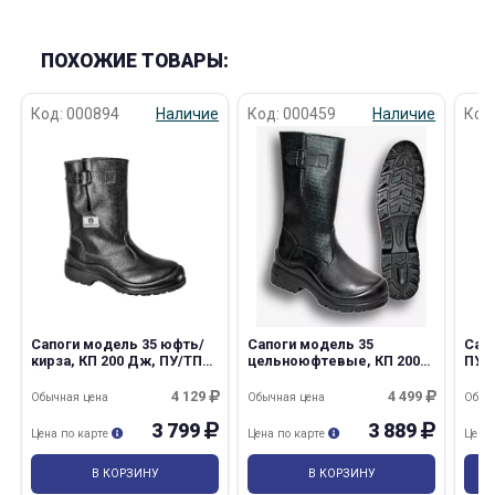
ПОХОЖИЕ ТОВАРЫ:
Код: 000894
Наличие
Код: 000459
Наличие
Код
Сапоги модель 35 юфть/
Сапоги модель 35
Сапо
кирза, КП 200 Дж, ПУ/ТПУ
цельноюфтевые, КП 200
ПУ
(ROVERBOOTS)
Дж, ПУ/ТПУ
4 129
4 499
Обычная цена
Обычная цена
Обыч
3 799
3 889
Цена по карте
Цена по карте
Цена
В КОРЗИНУ
В КОРЗИНУ