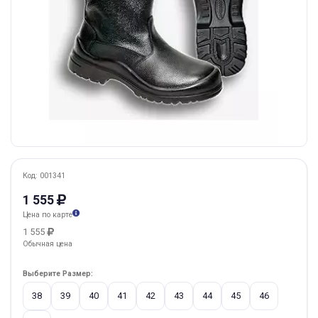
Код: 001341
1 555
Цена по карте
1 555
Обычная цена
Выберите Размер:
38
39
40
41
42
43
44
45
46