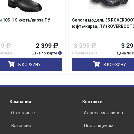
и модель 35 ROVERBOOTS
Сапоги модель 26 юфть/кир
кирза, ПУ (ROVERBOOTS)
200 Дж ПУ (ROVERBOOTS)
99
3 299
1 555
1 55
я цена
Цена по карте
Обычная цена
Цена по 
В КОРЗИНУ
В КОРЗИНУ
Компания
Контакты
О холдинге
Адреса магазинов
Вакансии
Поставщикам