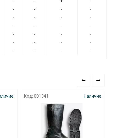
-
-
+
-
-
-
-
-
-
-
-
-
-
-
-
-
-
-
-
-
-
-
-
-
-
-
-
-
аличие
Код: 000894
Наличие
Код: 000459