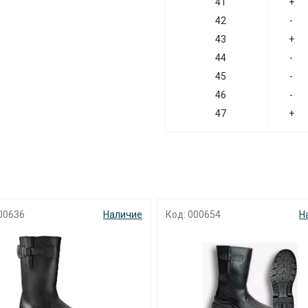
41
+
42
-
43
+
44
-
45
-
46
-
47
+
00654
Наличие
Код: 001341
Н