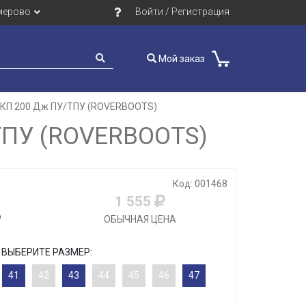
мерово
Войти / Регистрация
Мой заказ
а КП 200 Дж ПУ/ТПУ (ROVERBOOTS)
ТПУ (ROVERBOOTS)
Код: 001468
1 555
ОБЫЧНАЯ ЦЕНА
ВЫБЕРИТЕ РАЗМЕР:
41
42
43
44
45
46
47