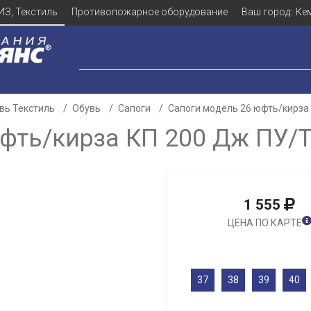
ИЗ, Текстиль
Противопожарное оборудование
Ваш город:
Ке
вь Текстиль
Обувь
Сапоги
Сапоги модель 26 юфть/кирз
юфть/кирза КП 200 Дж ПУ/
1 555
ЦЕНА ПО КАРТЕ
37
38
39
40