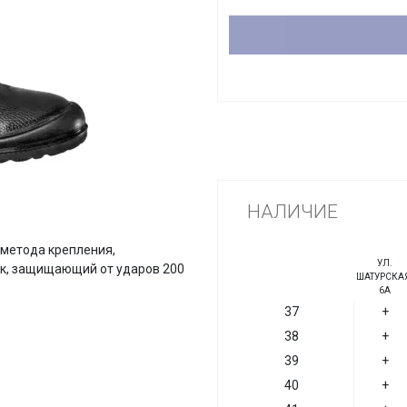
НАЛИЧИЕ
метода крепления,
УЛ.
ок, защищающий от ударов 200
ШАТУРСКАЯ
6А
37
+
38
+
39
+
40
+