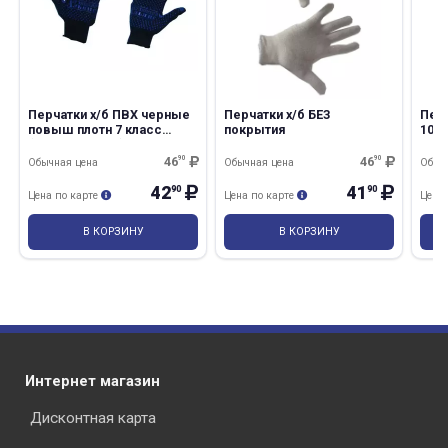
Перчатки х/б ПВХ черные
Перчатки х/б БЕЗ
Пер
повыш плотн 7 класс
покрытия
10/5
(Минпромторг) р 9 10/300
10/4
46
90
46
90
Обычная цена
Обычная цена
Обыч
42
41
90
90
Цена по карте
Цена по карте
Цена
В КОРЗИНУ
В КОРЗИНУ
Интернет магазин
Дисконтная карта