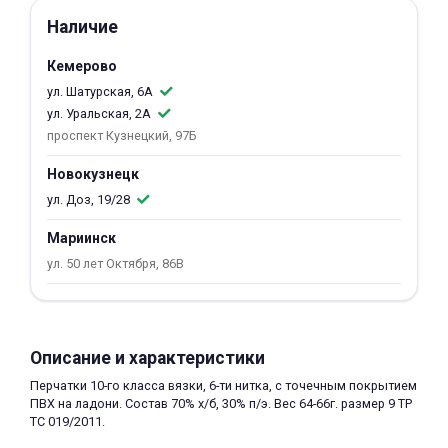
об оплате Плайтом
Наличие
Кемерово
ул. Шатурская, 6А
ул. Уральская, 2А
Остались вопросы?
25
проспект Кузнецкий, 97Б
8 800 302-02-51
plait.ru
Новокузнецк
раз в 2
недели
ул. Доз, 19/28
Мариинск
ул. 50 лет Октября, 86В
Описание и характеристики
Перчатки 10-го класса вязки, 6-ти нитка, с точечным покрытием
ПВХ на ладони. Состав 70% х/б, 30% п/э. Вес 64-66г. размер 9 ТР
ТС 019/2011.