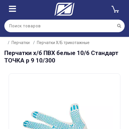
Для клиентов всех банков
Перчатки
Перчатки Х/Б трикотажные
Разбейте
Перчатки х/б ПВХ белые 10/6 Стандарт
оплату
на части
ТОЧКА р 9 10/300
без переплат
График платежей
Сегодня
25
%