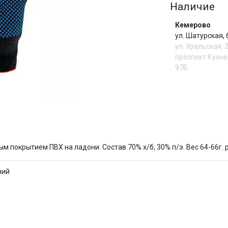
Наличие
Сегодня
Кемерово
25
%
ул. Шатурская,
ул. Уральская, 
проспект Кузне
97Б
Добавляйте товары
в корзину
И
Оплачивайте сегодня только
25
% картой любого банка
ным покрытием ПВХ на ладони. Состав 70% х/б, 30% п/э. Вес 64-66г. 
ний
Получайте товар
выбранный способом
Оставшиеся
75
% будут
списываться