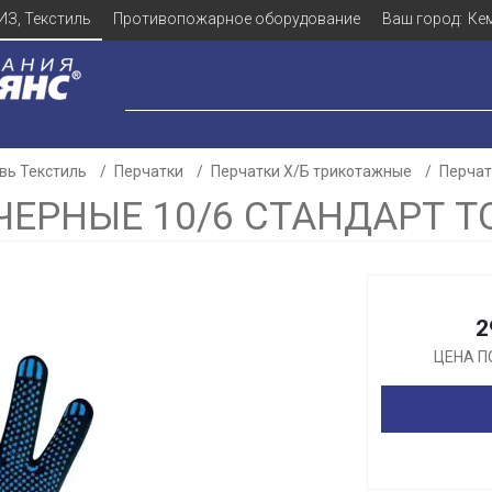
ИЗ, Текстиль
Противопожарное оборудование
Ваш город:
Ке
вь Текстиль
Перчатки
Перчатки Х/Б трикотажные
Перчат
ЧЕРНЫЕ 10/6 СТАНДАРТ ТО
Для клиентов всех банков
2
Разбейте
оплату
ЦЕНА П
а части
без переплат
График платежей