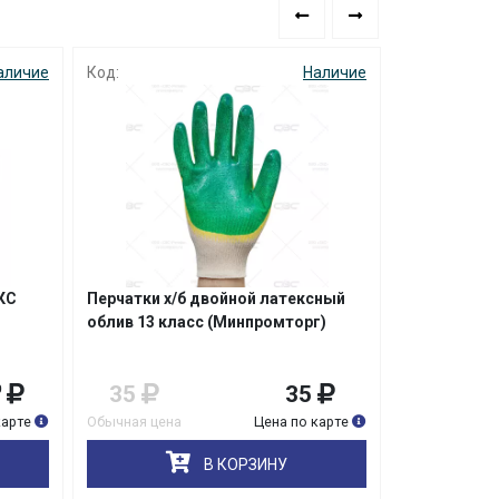
аличие
Код:
Наличие
Код: 0274
КС
Перчатки х/б двойной латексный
Перчатки х/
облив 13 класс (Минпромторг)
Стандарт ТО
35
35
26
0
90
карте
Обычная цена
Цена по карте
Обычная цена
В КОРЗИНУ