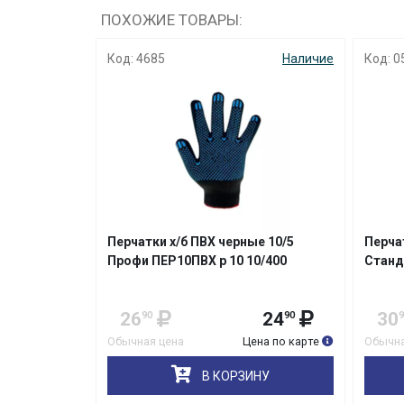
ПОХОЖИЕ ТОВАРЫ:
Наличие
Код: 4685
Наличие
Код: 0
ытия
Перчатки х/б ПВХ черные 10/5
Перча
Профи ПЕР10ПВХ р 10 10/400
Станд
41
26
24
30
90
90
90
9
на по карте
Обычная цена
Цена по карте
Обычна
НУ
В КОРЗИНУ