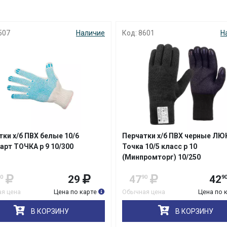
с вашей карты
по
25
%
каждые 2 недели
507
Наличие
Код: 8601
Н
Подробнее
об оплате Плайтом
25
раз в 2
Остались вопросы?
недели
тки х/б ПВХ белые 10/6
Перчатки х/б ПВХ черные ЛЮ
арт ТОЧКА р 9 10/300
Точка 10/5 класс р 10
8 800 302-02-51
(Минпромторг) 10/250
plait.ru
29
47
42
0
90
9
я цена
Цена по карте
Обычная цена
Цена по 
В КОРЗИНУ
В КОРЗИНУ