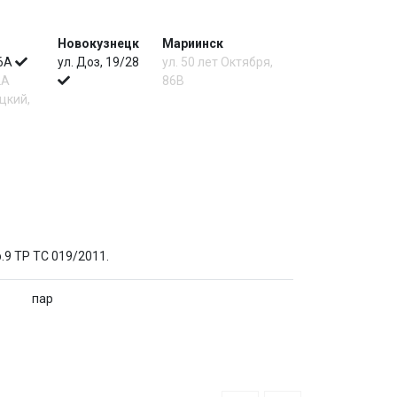
Новокузнецк
Мариинск
 6А
ул. Доз, 19/28
ул. 50 лет Октября,
2А
86В
цкий,
р.9 ТР ТС 019/2011.
пар