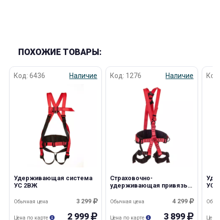
ПОХОЖИЕ ТОВАРЫ:
Код: 6436
Наличие
Код: 1276
Наличие
Код
Удерживающая система
Страховочно-
Уде
УС 2ВЖ
удерживающая привязь
УС 
СУПР 2Ж 5 р М
3 299
4 299
Обычная цена
Обычная цена
Обыч
2 999
3 899
Цена по карте
Цена по карте
Цена