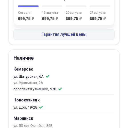
об оплате Плайтом
Сегодня
13 августа
20 августа
27 августа
699,75
₽
699,75
₽
699,75
₽
699,75
₽
Гарантия лучшей цены
Остались вопросы?
25
8 800 302-02-51
plait.ru
раз в 2
недели
Наличие
Кемерово
ул. Шатурская, 6А
ул. Уральская, 2А
проспект Кузнецкий, 97Б
Новокузнецк
ул. Доз, 19/28
Мариинск
ул. 50 лет Октября, 86В