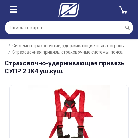
Для клиентов всех банков
Системы страховочные, удерживающие пояса, стропы
Разбейте
Страховочная привязь, страховочные системы, пояса
оплату
на части
Страховочно-удерживающая привязь
без переплат
СУПР 2 Ж4 уш.куш.
График платежей
Сегодня
25
%