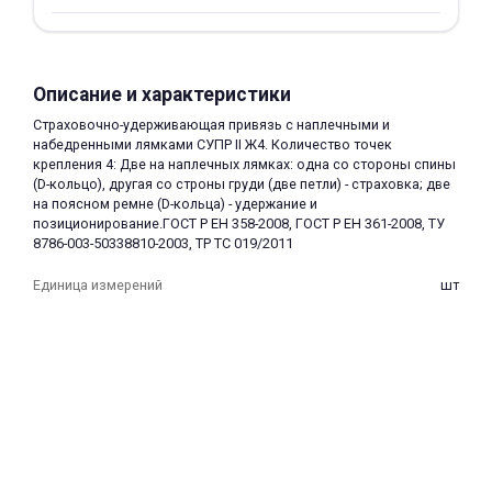
Описание и характеристики
Страховочно-удерживающая привязь с наплечными и
набедренными лямками СУПР II Ж4. Количество точек
крепления 4: Две на наплечных лямках: одна со стороны спины
раз в 2 недели
(D-кольцо), другая со строны груди (две петли) - страховка; две
на поясном ремне (D-кольца) - удержание и
позиционирование.ГОСТ Р ЕН 358-2008, ГОСТ Р ЕН 361-2008, ТУ
8786-003-50338810-2003, ТР ТС 019/2011
Единица измерений
шт