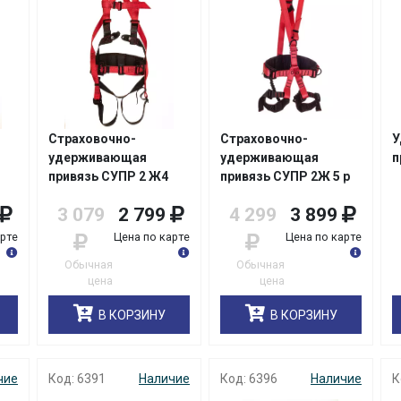
Страховочно-
Страховочно-
У
удерживающая
удерживающая
п
привязь СУПР 2 Ж4
привязь СУПР 2Ж 5 р
уш.куш.
М
3 079
2 799
4 299
3 899
арте
Цена по карте
Цена по карте
Обычная
Обычная
цена
цена
В КОРЗИНУ
В КОРЗИНУ
чие
Код: 6391
Наличие
Код: 6396
Наличие
К