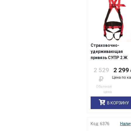
Страховочно-
удерживающая
привязь СУПР 2 Ж
уш.куш.,
2 529
2 299
Цена по к
Обычная
цена
В КОРЗИНУ
Код: 6376
Нали