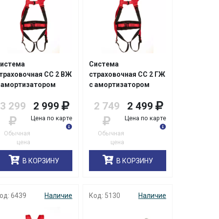
истема
Система
траховочная СС 2 ВЖ
страховочная СС 2 ГЖ
 амортизатором
с амортизатором
3 299
2 999
2 749
2 499
Цена по карте
Цена по карте
Обычная
Обычная
цена
цена
В КОРЗИНУ
В КОРЗИНУ
од: 6439
Наличие
Код: 5130
Наличие