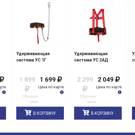
Удерживающая
Удерживающая
У
система УС 1Г
система УС 2АД
с
1 899
1 699
2 299
2 049
арте
Цена по карте
Цена по карте
Обычная
Обычная
цена
цена
В КОРЗИНУ
В КОРЗИНУ