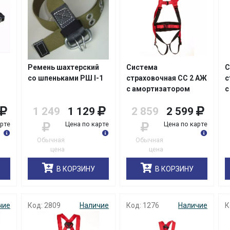
й
Ремень шахтерский
Система
С
со шпеньками РШ I-1
страховочная СС 2 АЖ
с
с амортизатором
с
1 249
1 129
2 859
2 599
арте
Цена по карте
Цена по карте
Обычная
Обычная
цена
цена
В КОРЗИНУ
В КОРЗИНУ
чие
Код: 2809
Наличие
Код: 1276
Наличие
К