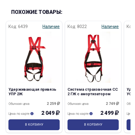
ПОХОЖИЕ ТОВАРЫ:
Код: 6439
Наличие
Код: 8022
Наличие
Код
Удерживающая привязь
Система страховочная СС
Уде
УПР 2Ж
2 ГЖ с амортизатором
УС 
2 259
2 749
Обычная цена
Обычная цена
Обыч
2 049
2 499
Цена по карте
Цена по карте
Цена
В КОРЗИНУ
В КОРЗИНУ