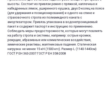
высоты. Состоит из привязи ремня с пряжкой, наплечных и
набедренных лямок, уширенного кушака, двух D-колец на поясе
(для удержания и позиционирования) и одного на спине и
страховочного стропа из полиамидного каната с
амортизатором. Привязь упакована в водонепроницаемый
пакет и содержит паспорт и инструкцию по применению.
Соблюдать меры предосторожности, которые могут повлиять
на работу стропа и системы, например: острые кромки,
раз в 2 недели
режущие, абразивные или климатические воздействия,
химические реактивы, маятниковые падения. Статическая
нагрузка: не менее 15 кН (1500 кгс). Размер L (1140-1440см)
ГОСТ Р ЕН 363-2007 ГОСТ Р ЕН 358-2008