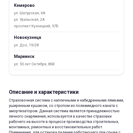
Кемерово
об оплате Плайтом
ул. Шатурская, 6А
ул. Уральская, 2А
проспект Кузнецкий, 97Б
Остались вопросы?
Новокузнецк
25
8 800 302-02-51
ул. Доз, 19/28
plait.ru
раз в 2
Мариинск
недели
ул. 50 лет Октября, 86В
Описание и характеристики
Страховочная система с наплечными и набедренными лямками,
уширенным кушаком, со стропом из полиамидного каната с
амортизатором. Данная система является принадлежностью
личного снаряжения, используется в качестве страховки
рабочего на высоте в процессе производства строительных,
монтажных, ремонтных и восстановительных работ.
Применение: для останова падения работающего при срыве с