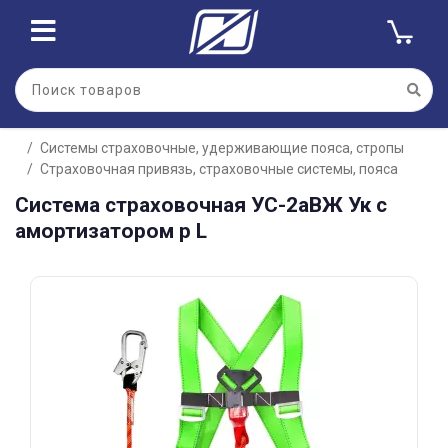
Для клиентов всех банков
Системы страховочные, удерживающие пояса, стропы
Разбейте
Страховочная привязь, страховочные системы, пояса
оплату
на части
Система страховочная УС-2аВЖ Ук с
без переплат
амортизатором р L
График платежей
Сегодня
25
%