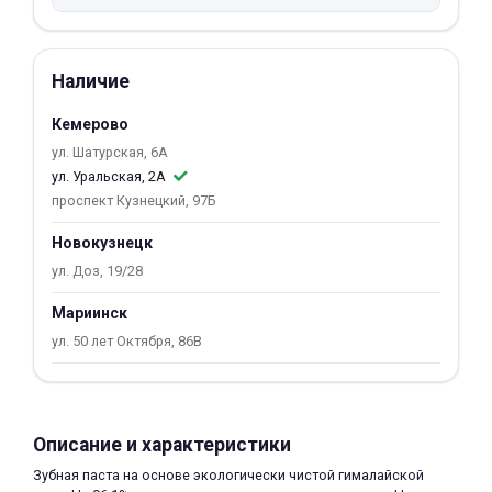
об оплате Плайтом
Наличие
Кемерово
Остались вопросы?
25
ул. Шатурская, 6А
8 800 302-02-51
ул. Уральская, 2А
plait.ru
раз в 2
проспект Кузнецкий, 97Б
недели
Новокузнецк
ул. Доз, 19/28
Мариинск
ул. 50 лет Октября, 86В
Описание и характеристики
Зубная паста на основе экологически чистой гималайской