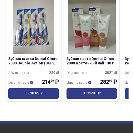
Зубная щетка Dental Clinic
Зубная паста Dental Clinic
Зубн
2080 Double Action (SUPER
2080 Восточный чай 130 г
ком
CLEAN)
про
EBI
229
302
90
Обычная цена
Обычная цена
Обыч
214
282
90
90
Цена по карте
Цена по карте
Цена
В КОРЗИНУ
В КОРЗИНУ