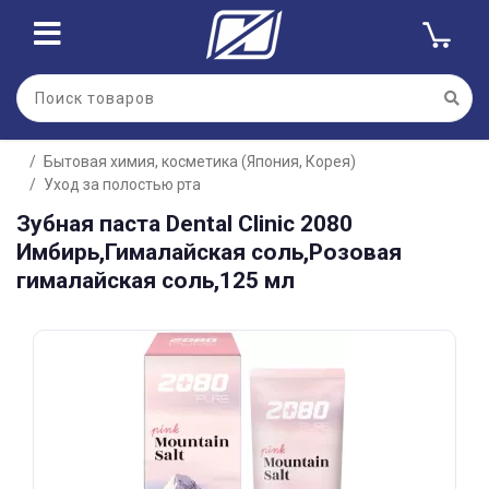
Для клиентов всех банков
Бытовая химия, косметика (Япония, Корея)
Разбейте
Уход за полостью рта
оплату
на части
Зубная паста Dental Clinic 2080
без переплат
Имбирь,Гималайская соль,Розовая
гималайская соль,125 мл
График платежей
Сегодня
25
%