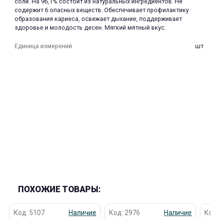
соли. На 96,1% состоит из натуральных ингредиентов. Не
содержит 6 опасных веществ. Обеспечивает профилактику
образования кариеса, освежает дыхание, поддерживает
здоровье и молодость десен. Мягкий мятный вкус.
Единица измерений
шт
раз в 2 недели
ПОХОЖИЕ ТОВАРЫ:
Код: 5107
Наличие
Код: 2976
Наличие
Код