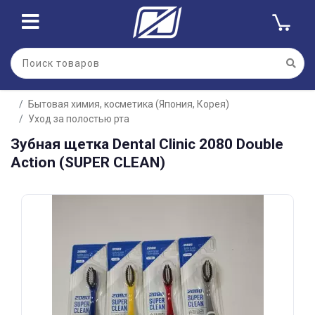
Для клиентов всех банков
Бытовая химия, косметика (Япония, Корея)
Разбейте
Уход за полостью рта
оплату
на части
Зубная щетка Dental Clinic 2080 Double
без переплат
Action (SUPER CLEAN)
График платежей
Сегодня
25
%