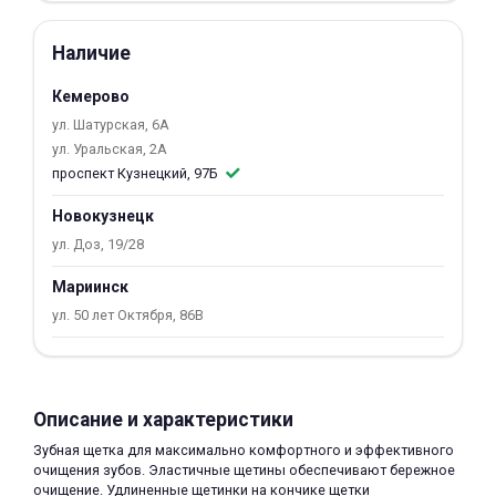
об оплате Плайтом
Наличие
Кемерово
ул. Шатурская, 6А
Остались вопросы?
25
ул. Уральская, 2А
8 800 302-02-51
проспект Кузнецкий, 97Б
plait.ru
раз в 2
Новокузнецк
недели
ул. Доз, 19/28
Мариинск
ул. 50 лет Октября, 86В
Описание и характеристики
Зубная щетка для максимально комфортного и эффективного
очищения зубов. Эластичные щетины обеспечивают бережное
очищение. Удлиненные щетинки на кончике щетки