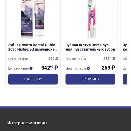
Зубная паста Dental Clinic
Зубная щетка Dentalsys
Зубн
2080 Имбирь,Гималайская
для чувствительных зубов
ком
соль,Розовая
про
гималайская соль,125 мл
EBI
369
284
90
Обычная цена
Обычная цена
Обыч
342
269
90
Цена по карте
Цена по карте
Цена
В КОРЗИНУ
В КОРЗИНУ
Интернет магазин