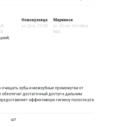
Новокузнецк
Мариинск
 6А
ул. Доз, 19/28
ул. 50 лет Октября,
2А
86В
цкий,
 очищать зубы и межзубные промежутки от
ие обеспечат достаточный доступ к дальним
 предоставляет эффективную гигиену полости рта
шт