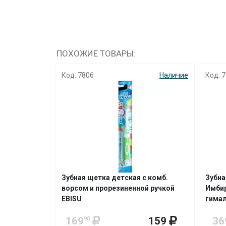
ПОХОЖИЕ ТОВАРЫ:
Наличие
Код: 7806
Наличие
Код: 7
ic 2080
Зубная щетка детская с комб.
Зубная
ворсом и прорезиненной ручкой
Имбир
EBISU
гимал
282
169
159
36
90
90