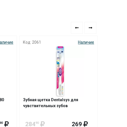
аличие
Код: 2061
Наличие
Код: 8138
80
Зубная щетка Dentalsys для
Зубная паста
чувствительных зубов
ассортимен
284
269
329
90
90