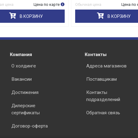
я цена
Цена по карте
Обычная цена
Цена по 
В КОРЗИНУ
В КОРЗИНУ
раз в 2 недели
Компания
Контакты
О холдинге
Адреса магазинов
Вакансии
Поставщикам
Достижения
Контакты
подразделений
Дилерские
сертификаты
Обратная связь
Договор-оферта