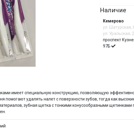
Наличие
Сегодня
25
%
Кемерово
ул. Шатурская,
ул. Уральская, 
проспект Кузне
97Б
Добавляйте товары
в корзину
Оплачивайте сегодня только
И
25
% картой любого банка
инками имеет специальную конструкцию, позволяющую эффективно
ня помогают удалять налет с поверхности зубов, тогда как высок
 материалов, зубная щетка с тонкими конусообразными щетинками
Получайте товар
выбранный способом
ен.
ний
Оставшиеся
75
% будут
списываться