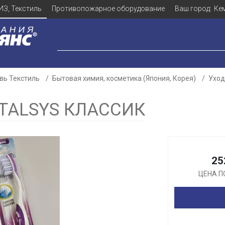
ИЗ, Текстиль
Противопожарное оборудование
Ваш город:
Ке
вь Текстиль
Бытовая химия, косметика (Япония, Корея)
Уход
TALSYS КЛАССИК
Для клиентов всех банков
Разбейте
оплату
25
а части
без переплат
ЦЕНА П
График платежей