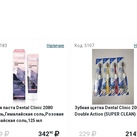
с вашей карты
по
25
%
каждые 2 недели
Подробнее
об оплате Плайтом
183
Наличие
Код: 5107
Н
25
раз в 2
Остались вопросы?
недели
8 800 302-02-51
plait.ru
 паста Dental Clinic 2080
Зубная щетка Dental Clinic 20
ь,Гималайская соль,Розовая
Double Action (SUPER CLEAN)
айская соль,125 мл
9
342
229
214
90