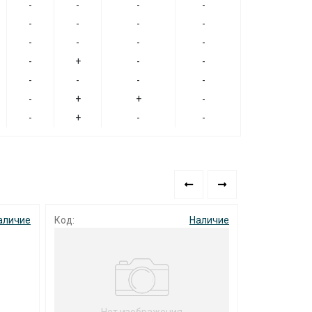
-
-
-
-
-
-
-
-
-
-
-
-
-
+
-
-
-
-
-
-
-
+
+
-
-
+
-
-
аличие
Код: 002068
Наличие
Код: 001559