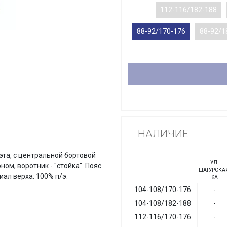
112-116/182-188
88-92/170-176
88-92/1
НАЛИЧИЕ
эта, с центральной бортовой
УЛ.
м, воротник - "стойка". Пояс
ШАТУРСКАЯ
ал верха: 100% п/э.
6А
104-108/170-176
-
104-108/182-188
-
112-116/170-176
-