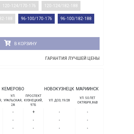
120-124/170-176
120-124/182-188
82-188
96-100/170-176
96-100/182-188
В КОРЗИНУ
ГАРАНТИЯ ЛУЧШЕЙ ЦЕНЫ
КЕМЕРОВО
НОВОКУЗНЕЦК
МАРИИНСК
УЛ.
ПРОСПЕКТ
УЛ. 50 ЛЕТ
,
УРАЛЬСКАЯ,
КУЗНЕЦКИЙ,
УЛ. ДОЗ, 19/28
ОКТЯБРЯ, 86В
2А
97Б
-
+
-
-
-
-
-
-
-
-
-
-