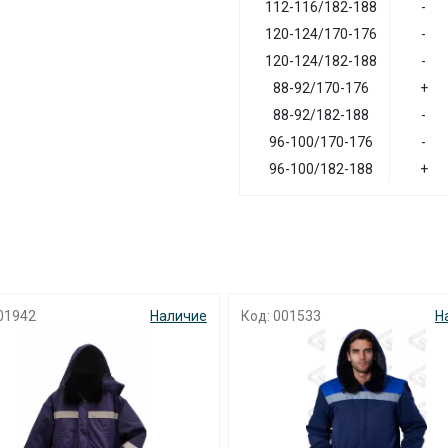
112-116/182-188
-
120-124/170-176
-
120-124/182-188
-
88-92/170-176
+
88-92/182-188
-
96-100/170-176
-
96-100/182-188
+
01533
Наличие
Код:
Н
Нет изображения