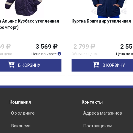
а Бригадир утепленная
Куртка Альянс Кузбасс утепл
син/оранж
99
2 559
3 449
3 06
я цена
Цена по карте
Обычная цена
Цена по 
В КОРЗИНУ
В КОРЗИНУ
Компания
Контакты
О холдинге
Адреса магазинов
Вакансии
Поставщикам