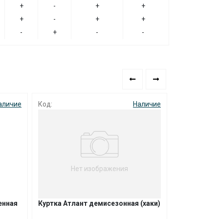
+
-
+
+
+
-
+
+
-
+
-
-
аличие
Код:
Наличие
Код: 001013
Нет изображения
енная
Куртка Атлант демисезонная (хаки)
Куртка Пра
темно/синяя