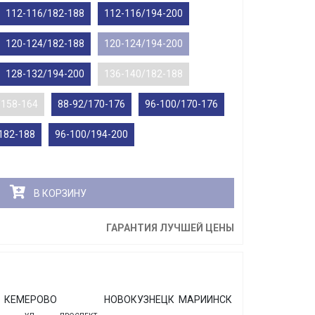
112-116/182-188
112-116/194-200
120-124/182-188
120-124/194-200
128-132/194-200
136-140/182-188
/158-164
88-92/170-176
96-100/170-176
182-188
96-100/194-200
В КОРЗИНУ
ГАРАНТИЯ ЛУЧШЕЙ ЦЕНЫ
КЕМЕРОВО
НОВОКУЗНЕЦК
МАРИИНСК