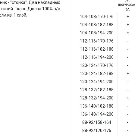
УЛ.
ик - "стойка". Два накладных
ШАТУРСКАЯ
 синий. Ткань Дюспа 100% п/э.
6А
/м.кв. 1 слой.
104-108/170-176
+
104-108/182-188
+
104-108/194-200
+
112-116/170-176
-
112-116/182-188
-
112-116/194-200
-
120-124/170-176
-
120-124/182-188
+
120-124/194-200
-
128-132/182-188
-
128-132/194-200
+
136-140/182-188
-
136-140/194-200
-
88-92/158-164
-
88-92/170-176
-