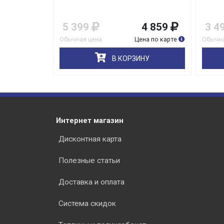
2 839
5 399
4 859
3 4
на по карте
Обычная цена
Цена по карте
Обычна
НУ
В КОРЗИНУ
Интернет магазин
Дисконтная карта
Полезные статьи
Доставка и оплата
Система скидок