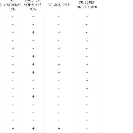
УЛ.
ПРОСПЕКТ
УЛ. 50 ЛЕТ
,
УРАЛЬСКАЯ,
КУЗНЕЦКИЙ,
УЛ. ДОЗ, 19/28
ОКТЯБРЯ, 86В
2А
97Б
-
-
-
+
-
-
-
-
-
+
+
-
-
-
-
+
+
-
+
-
-
+
-
-
-
+
+
+
+
+
+
+
-
-
-
+
-
-
-
+
-
+
-
-
-
-
-
-
-
-
-
-
-
-
-
-
+
+
+
-