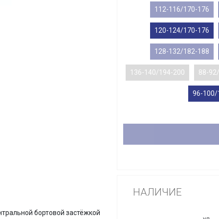
112-116/170-176
120-124/170-176
128-132/182-188
136-140/194-200
88-92
96-100/
НАЛИЧИЕ
ентральной бортовой застёжкой