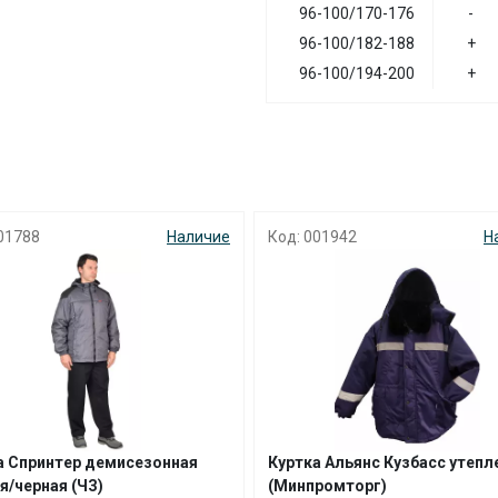
96-100/170-176
-
96-100/182-188
+
96-100/194-200
+
01788
Наличие
Код: 001942
Н
а Спринтер демисезонная
Куртка Альянс Кузбасс утепл
я/черная (ЧЗ)
(Минпромторг)