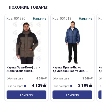
ПОХОЖИЕ ТОВАРЫ:
Код: 001980
Наличие
Код: 001013
Наличие
Код
Куртка Урал-Комфорт-
Куртка Прага-Люкс
Кур
Люкс утепленная
демисезонная темно/
дем
хаки,черный
синяя (ЧЗ)
( ЧЗ
(Минпромторг)
4 599
3 549
Обычная цена
Обычная цена
Обыч
4 139
3 199
Цена по карте
Цена по карте
Цена
В КОРЗИНУ
В КОРЗИНУ