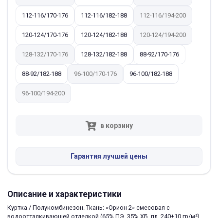
112-116/170-176
112-116/182-188
112-116/194-200
120-124/170-176
120-124/182-188
120-124/194-200
128-132/170-176
128-132/182-188
88-92/170-176
88-92/182-188
96-100/170-176
96-100/182-188
96-100/194-200
в корзину
Гарантия лучшей цены
Описание и характеристики
Куртка / Полукомбинезон. Ткань: «Орион-2» смесовая с
водоотталкивающей отделкой (65% ПЭ, 35% ХБ, пл. 240±10 гр/м²).