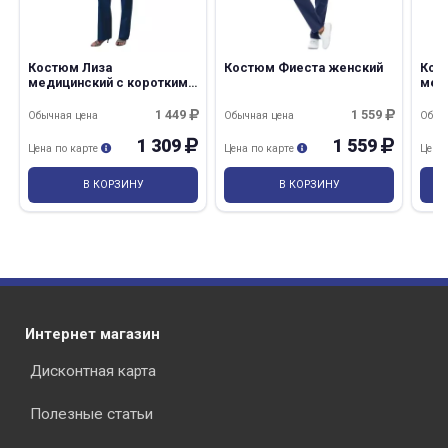
Костюм Лиза
Костюм Фиеста женский
Кос
медицинский с коротким
мед
рукавом
1 449
1 559
Обычная цена
Обычная цена
Обыч
1 309
1 559
Цена по карте
Цена по карте
Цена
В КОРЗИНУ
В КОРЗИНУ
Интернет магазин
Дисконтная карта
Полезные статьи