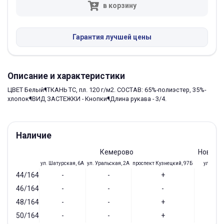
в корзину
Гарантия лучшей цены
Описание и характеристики
ЦВЕТ Белый¶ТКАНЬ TC, пл. 120 г/м2. СОСТАВ: 65%-полиэстер, 35%-
хлопок¶ВИД ЗАСТЕЖКИ - Кнопки¶Длина рукава - 3/4.
Наличие
Кемерово
Новоку
ул. Шатурская, 6А
ул. Уральская, 2А
проспект Кузнецкий, 97Б
ул. Доз,
44/164
-
-
+
-
46/164
-
-
-
-
48/164
-
-
+
-
50/164
-
-
+
-