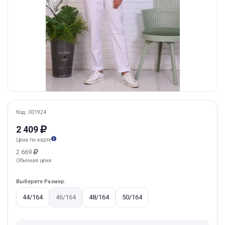
Код: 001924
2 409
Цена по карте
2 669
Обычная цена
Выберите Размер:
44/164
46/164
48/164
50/164