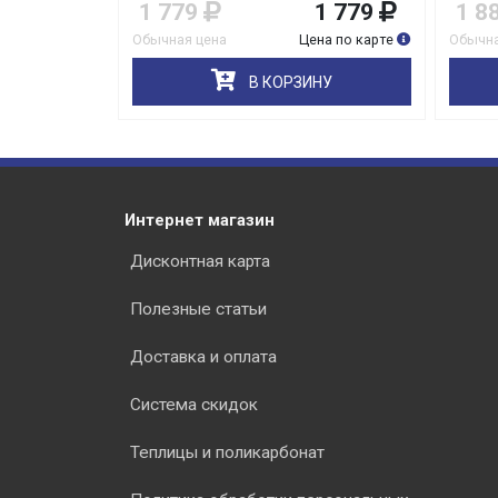
2 159
1 779
1 779
1 8
на по карте
Обычная цена
Цена по карте
Обычна
НУ
В КОРЗИНУ
Интернет магазин
Дисконтная карта
Полезные статьи
Доставка и оплата
Система скидок
Теплицы и поликарбонат