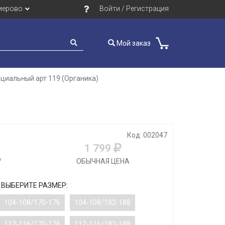
мерово
Войти / Регистрация
Мой заказ
циальный арт 119 (Органика)
Код: 002047
1 799
ОБЫЧНАЯ ЦЕНА
ВЫБЕРИТЕ РАЗМЕР:
104-108/170-176
104-108/182-188
112-116/170-176
112-116/182-188