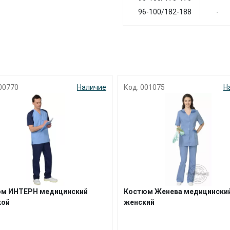
96-100/182-188
-
00770
Наличие
Код: 001075
Н
м ИНТЕРН медицинский
Костюм Женева медицински
кой
женский