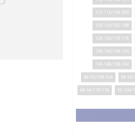
112-116/194-200
120-124/182-188
128-132/170-176
136-140/158-164
144-148/158-164
88-92/158-164
88-92/
88-96/170-176
96-100/