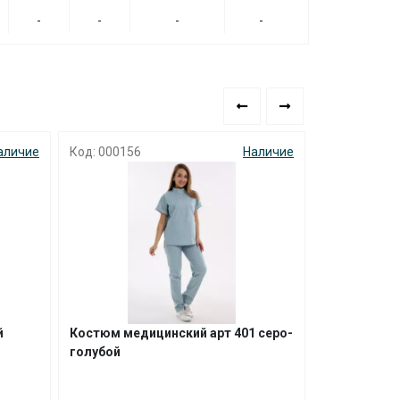
-
-
-
-
аличие
Код: 000156
Наличие
Код: 000054
й
Костюм медицинский арт 401 серо-
Костюм мед
голубой