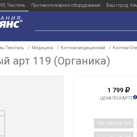
ИЗ, Текстиль
Противопожарное оборудование
Ваш город:
Ке
вь Текстиль
Медицина
Костюм медицинский
Костюм Спе
 арт 119 (Органика)
1 799
ЦЕНА ПО КАРТЕ
104-108/158-164
112-116/158-164