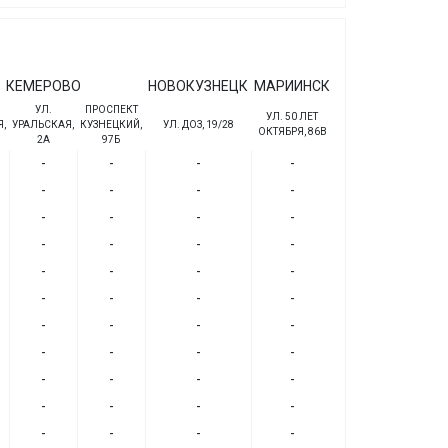
КЕМЕРОВО
НОВОКУЗНЕЦК
МАРИИНСК
УЛ.
ПРОСПЕКТ
УЛ. 50 ЛЕТ
,
УРАЛЬСКАЯ,
КУЗНЕЦКИЙ,
УЛ. ДОЗ, 19/28
ОКТЯБРЯ, 86В
2А
97Б
-
-
-
-
-
-
-
-
-
-
-
-
-
-
-
-
-
-
-
-
-
-
-
-
-
-
-
-
-
-
-
-
-
-
-
-
-
-
-
-
-
-
-
-