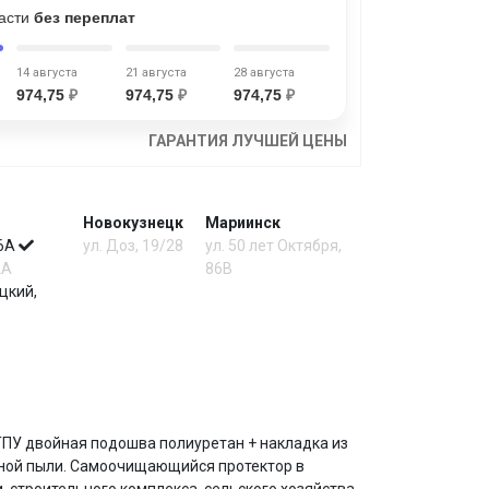
части
без переплат
14 августа
21 августа
28 августа
974,75
₽
974,75
₽
974,75
₽
ГАРАНТИЯ ЛУЧШЕЙ ЦЕНЫ
Новокузнецк
Мариинск
 6А
ул. Доз, 19/28
ул. 50 лет Октября,
2А
86В
цкий,
ТПУ двойная подошва полиуретан + накладка из
ичной пыли. Самоочищающийся протектор в