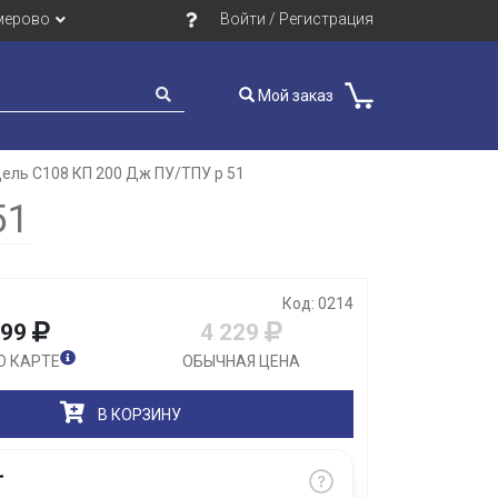
мерово
Войти / Регистрация
Мой заказ
ель С108 КП 200 Дж ПУ/ТПУ р 51
Закрыть
51
Код: 0214
899
4 229
О КАРТЕ
ОБЫЧНАЯ ЦЕНА
В КОРЗИНУ