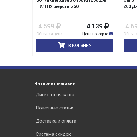
ть/кирза КП
Ботинки модель С108 КП 200 Дж
Сапог
ПУ/ТПУ шерсть р 50
200 Д
4 229
4 599
4 139
4 6
на по карте
Обычная цена
Цена по карте
Обычна
НУ
В КОРЗИНУ
Интернет магазин
Дисконтная карта
Полезные статьи
Доставка и оплата
Система скидок