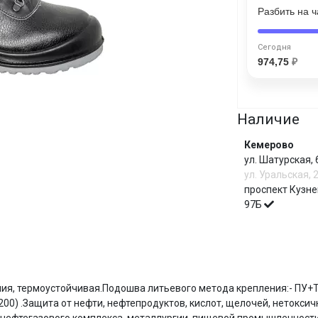
Разбить на 
Сегодня
25
%
Сегодня
974,75
₽
Наличие
Добавляйте товары
в корзину
Кемерово
ул. Шатурская,
ул. Уральская, 
Оплачивайте сегодня только
проспект Кузне
25
% картой любого банка
97Б
Получайте товар
выбранный способом
И
ния, термоустойчивая.Подошва литьевого метода крепления:- ПУ+
00) .Защита от нефти, нефтепродуктов, кислот, щелочей, нетокс
Оставшиеся
75
% будут
списываться