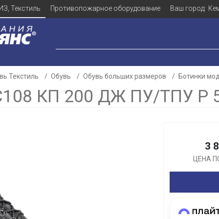
ИЗ, Текстиль
Противопожарное оборудование
Ваш город:
Ке
вь Текстиль
Обувь
Обувь больших размеров
Ботинки мод
08 КП 200 ДЖ ПУ/ТПУ Р 
Для клиентов всех банков
3 
Разбейте
оплату
ЦЕНА П
а части
без переплат
График платежей