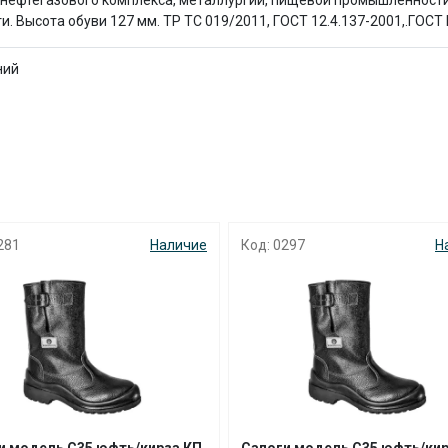
ефтегазового комплекса, металлургии, пищевой промышленности, 
с вашей карты
по
25
%
каждые 2 недели
ысота обуви 127 мм. ТР ТС 019/2011, ГОСТ 12.4.137-2001,.ГОСТ Р
ний
Подробнее
об оплате Плайтом
25
281
Наличие
Код: 0297
Н
раз в 2
Остались вопросы?
недели
8 800 302-02-51
plait.ru