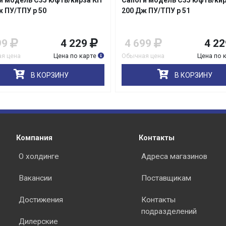
и модель С35 юфть/кирза КП
Сапоги модель С35 юфть/кир
ж ПУ/ТПУ р 50
200 Дж ПУ/ТПУ р 51
99
4 229
4 699
4 22
я цена
Цена по карте
Обычная цена
Цена по 
раз в 2 недели
В КОРЗИНУ
В КОРЗИНУ
Компания
Контакты
О холдинге
Адреса магазинов
Вакансии
Поставщикам
Достижения
Контакты
подразделений
Дилерские