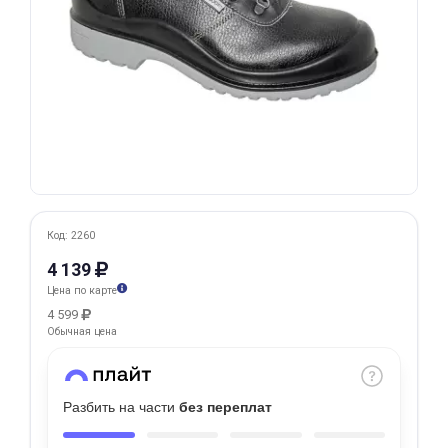
Добавляйте товары
в корзину
Оплачивайте сегодня только
25
% картой любого банка
Получайте товар
выбранный способом
Код: 2260
4 139
Цена по карте
Оставшиеся
75
% будут
4 599
списываться
с вашей карты
Обычная цена
по
25
%
каждые 2 недели
Разбить на части
без переплат
Подробнее