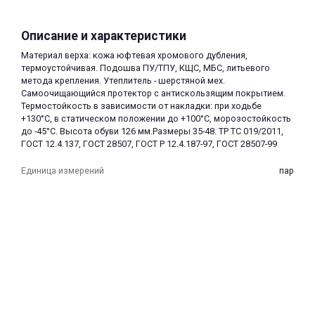
Описание и характеристики
Материал верха: кожа юфтевая хромового дубления,
термоустойчивая. Подошва ПУ/ТПУ, КЩС, МБС, литьевого
метода крепления. Утеплитель - шерстяной мех.
Самоочищающийся протектор с антискользящим покрытием.
раз в 2 недели
Термостойкость в зависимости от накладки: при ходьбе
+130°С, в статическом положении до +100°С, морозостойкость
до -45°С. Высота обуви 126 мм.Размеры 35-48. ТР ТС 019/2011,
ГОСТ 12.4.137, ГОСТ 28507, ГОСТ Р 12.4.187-97, ГОСТ 28507-99
Единица измерений
пар