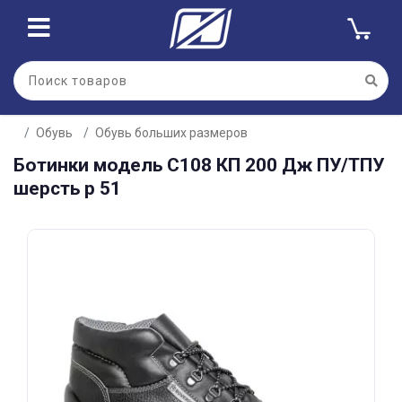
Для клиентов всех банков
Обувь
Обувь больших размеров
Разбейте
Ботинки модель С108 КП 200 Дж ПУ/ТПУ
оплату
на части
шерсть р 51
без переплат
График платежей
Сегодня
25
%