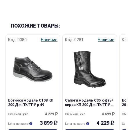
ПОХОЖИЕ ТОВАРЫ:
Код: 0080
Наличие
Код: 0281
Наличие
Код
Ботинки модель С108 КП
Сапоги модель С35 юфть/
Бот
200 Дж ПУ/ТПУ р 49
кирза КП 200 Дж ПУ/ТПУ р
200
50
49
4 229
4 699
Обычная цена
Обычная цена
Обыч
3 899
4 229
Цена по карте
Цена по карте
Цена