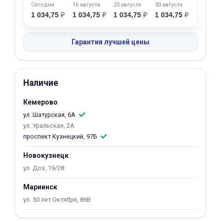
Сегодня
16 августа
23 августа
30 августа
об оплате Плайтом
1 034,75
₽
1 034,75
₽
1 034,75
₽
1 034,75
₽
Гарантия лучшей цены
Остались вопросы?
25
8 800 302-02-51
Наличие
plait.ru
раз в 2
недели
Кемерово
ул. Шатурская, 6А
ул. Уральская, 2А
проспект Кузнецкий, 97Б
Новокузнецк
ул. Доз, 19/28
Мариинск
ул. 50 лет Октября, 86В