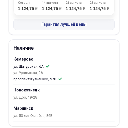
Сегодня
14 августа
21 августа
28 августа
об оплате Плайтом
1 124,75
₽
1 124,75
₽
1 124,75
₽
1 124,75
₽
Гарантия лучшей цены
Остались вопросы?
25
8 800 302-02-51
Наличие
plait.ru
раз в 2
недели
Кемерово
ул. Шатурская, 6А
ул. Уральская, 2А
проспект Кузнецкий, 97Б
Новокузнецк
ул. Доз, 19/28
Мариинск
ул. 50 лет Октября, 86В