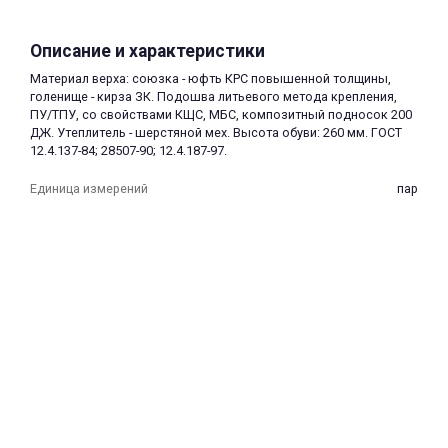
Описание и характеристики
Материал верха: союзка - юфть КРС повышенной толщины,
голенище - кирза ЗК. Подошва литьевого метода крепления,
ПУ/ТПУ, со свойствами КЩС, МБС, композитный подносок 200
ДЖ. Утеплитель - шерстяной мех. Высота обуви: 260 мм. ГОСТ
раз в 2 недели
12.4.137-84; 28507-90; 12.4.187-97.
Единица измерений
пар