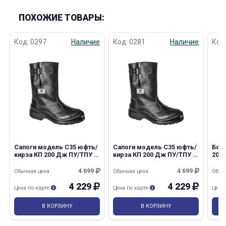
ПОХОЖИЕ ТОВАРЫ:
Код: 0297
Наличие
Код: 0281
Наличие
Код
Сапоги модель С35 юфть/
Сапоги модель С35 юфть/
Бот
кирза КП 200 Дж ПУ/ТПУ р
кирза КП 200 Дж ПУ/ТПУ р
200 
51
50
4 699
4 699
Обычная цена
Обычная цена
Обыч
4 229
4 229
Цена по карте
Цена по карте
Цена
В КОРЗИНУ
В КОРЗИНУ