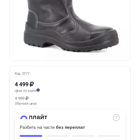
Добавляйте товары
в корзину
Оплачивайте сегодня только
25
% картой любого банка
Получайте товар
выбранный способом
Код: 0777
4 499
Цена по карте
Оставшиеся
75
% будут
4 999
списываться
с вашей карты
Обычная цена
по
25
%
каждые 2 недели
Разбить на части
без переплат
Подробнее