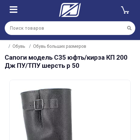
Для клиентов всех банков
Обувь
Обувь больших размеров
Разбейте
Сапоги модель С35 юфть/кирза КП 200
оплату
на части
Дж ПУ/ТПУ шерсть р 50
без переплат
График платежей
Сегодня
25
%