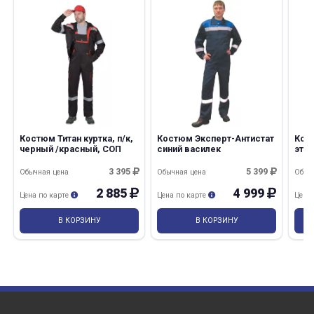
Костюм Титан куртка, п/к,
Костюм Эксперт-Антистат
Кос
черный /красный, СОП
синий василек
этал
3 395
5 399
Обычная цена
Обычная цена
Обыч
2 885
4 999
Цена по карте
Цена по карте
Цена
В КОРЗИНУ
В КОРЗИНУ