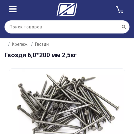
Для клиентов всех банков
Крепеж
Гвозди
Разбейте
Гвозди 6,0*200 мм 2,5кг
оплату
на части
без переплат
График платежей
Сегодня
25
%