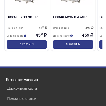
Гвозди 1,2*16 мм 1кг
Гвозди 3,0*80 мм 2,5кг
Гвоз
47
90
499
Обычная цена
Обычная цена
Обыч
45
459
90
Цена по карте
Цена по карте
Цена
В КОРЗИНУ
В КОРЗИНУ
Интернет магазин
Дисконтная карта
Полезные статьи