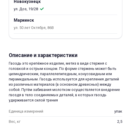
Новокузнецк
об оплате Плайтом
ул. Доз, 19/28
Мариинск
ул. 50 лет Октября, 86В
Остались вопросы?
25
8 800 302-02-51
plait.ru
раз в 2
Описание и характеристики
недели
Гвоздь это крепёжное изделие, метиз в виде стержня с
головкой и острым концом. По форме стержень может быть
цилиндрическим, параллелепипедным, конусовидным или
пирамидальным. Гвоздь используется для крепления деталей
из различных материалов (в основном древесных) между
собой. Путём забивания молотком осуществляется внедрение
гвоздя в тело соединяемых деталей, в которых гвоздь
удерживается силой трения
Единица измерений
упак
Вес, кг
2,5