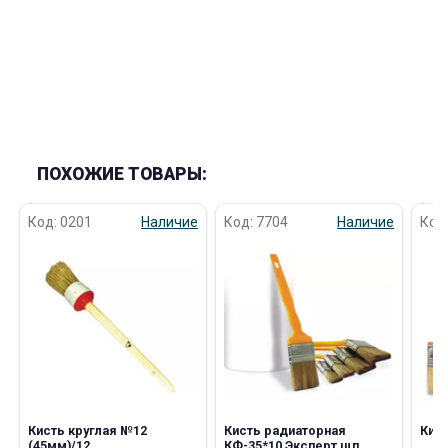
раз в 2 недели
ПОХОЖИЕ ТОВАРЫ:
Код: 0201
Наличие
Код: 7704
Наличие
Код
Кисть круглая №12
Кисть радиаторная
Кис
(45мм)/12
КФ-35*10 Эксперт щп