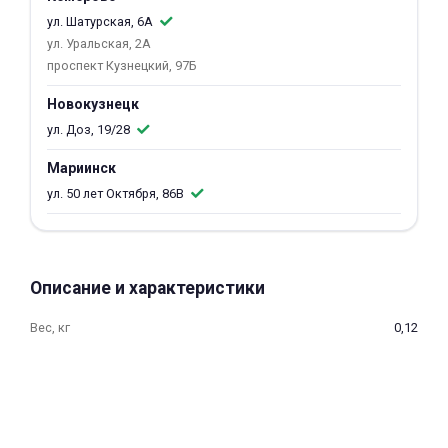
об оплате Плайтом
ул. Шатурская, 6А
ул. Уральская, 2А
проспект Кузнецкий, 97Б
Новокузнецк
Остались вопросы?
25
ул. Доз, 19/28
8 800 302-02-51
Мариинск
plait.ru
раз в 2
ул. 50 лет Октября, 86В
недели
Описание и характеристики
Вес, кг
0,12