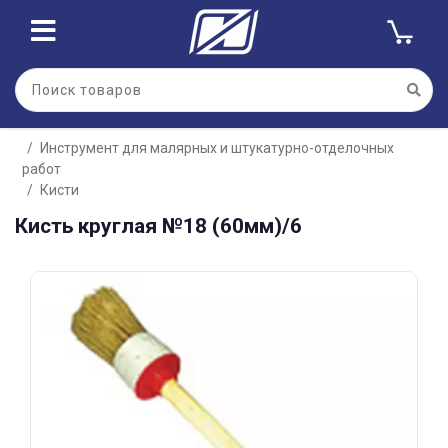
Для клиентов всех банков
Инструмент для малярных и штукатурно-отделочных
Разбейте
работ
оплату
на части
Кисти
без переплат
Кисть круглая №18 (60мм)/6
График платежей
Сегодня
25
%