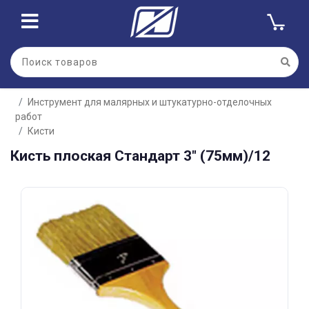
Для клиентов всех банков
Инструмент для малярных и штукатурно-отделочных
Разбейте
работ
оплату
на части
Кисти
без переплат
Кисть плоская Стандарт 3" (75мм)/12
График платежей
Сегодня
25
%