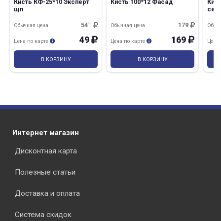
Кисть КФ-25*10 Эксперт
Кисть 100*12 Фасад
Кис
щп
сер
Pre
54
90
179
Обычная цена
Обычная цена
Обыч
49
169
Цена по карте
Цена по карте
Цена
В КОРЗИНУ
В КОРЗИНУ
Интернет магазин
Дисконтная карта
Полезные статьи
Доставка и оплата
Система скидок