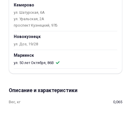
Кемерово
об оплате Плайтом
ул. Шатурская, 6А
ул. Уральская, 2А
проспект Кузнецкий, 97Б
Остались вопросы?
Новокузнецк
25
8 800 302-02-51
ул. Доз, 19/28
plait.ru
раз в 2
Мариинск
недели
ул. 50 лет Октября, 86В
Описание и характеристики
Вес, кг
0,065