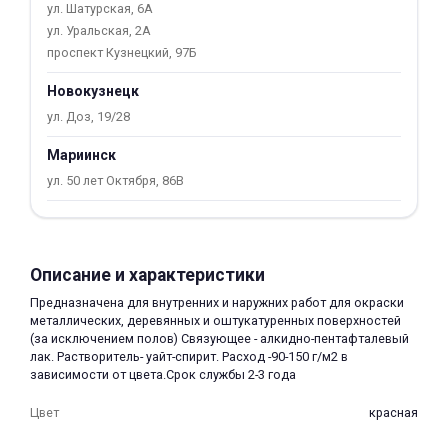
ул. Шатурская, 6А
об оплате Плайтом
ул. Уральская, 2А
проспект Кузнецкий, 97Б
Новокузнецк
ул. Доз, 19/28
Остались вопросы?
25
8 800 302-02-51
Мариинск
plait.ru
раз в 2
ул. 50 лет Октября, 86В
недели
Описание и характеристики
Предназначена для внутренних и наружних работ для окраски
металлических, деревянных и оштукатуренных поверхностей
(за исключением полов) Связующее - алкидно-пентафталевый
лак. Растворитель- уайт-спирит. Расход -90-150 г/м2 в
зависимости от цвета.Срок службы 2-3 года
Цвет
красная