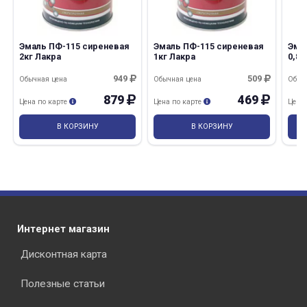
Эмаль ПФ-115 сиреневая
Эмаль ПФ-115 сиреневая
Эма
2кг Лакра
1кг Лакра
0,8
949
509
Обычная цена
Обычная цена
Обыч
879
469
Цена по карте
Цена по карте
Цена
В КОРЗИНУ
В КОРЗИНУ
Интернет магазин
Дисконтная карта
Полезные статьи