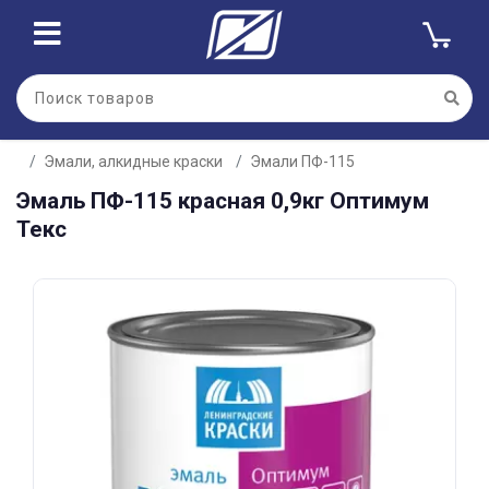
Для клиентов всех банков
Эмали, алкидные краски
Эмали ПФ-115
Разбейте
Эмаль ПФ-115 красная 0,9кг Оптимум
оплату
на части
Текс
без переплат
График платежей
Сегодня
25
%