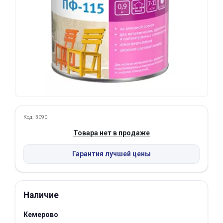
Добавляйте товары
в корзину
Оплачивайте сегодня только
25
% картой любого банка
Получайте товар
выбранный способом
Код: 3090
Товара нет в продаже
Оставшиеся
75
% будут
Гарантия лучшей цены
списываться
с вашей карты
по
25
%
каждые 2 недели
Наличие
Кемерово
Подробнее