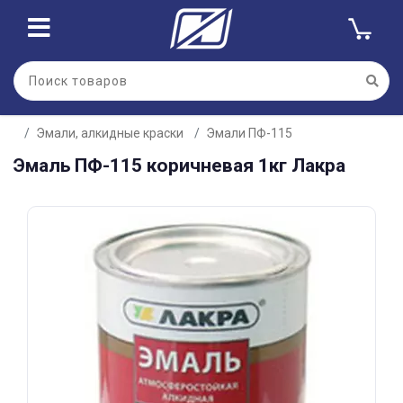
Для клиентов всех банков
Эмали, алкидные краски
Эмали ПФ-115
Разбейте
Эмаль ПФ-115 коричневая 1кг Лакра
оплату
на части
без переплат
График платежей
Сегодня
25
%