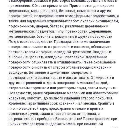
атмосферных осадков и растворов моющих средств. Готова к
применению. Область применения: Применяется для окраски
деревянных, металлических, бетонных, цементных и других
поверхностей, подвергающихся атмосферным воздействиям, а
также для внутренних отделочных работ: окраски оконных рам,
подоконников, дверей, батарей, различных деревянных и
металлических предметов. Типы повехностей: Деревянные,
металлические, бетонные, цементные и другие поверхности
Подготовка поверхности: Предварительно металлические
раз в 2 недели
поверхности очистить от ржавчины и окалины, обезжирить
растворителем и покрыть алкидной грунтовкой. Впадины и
выбоины выровнять алкидной шпатлевкой. Деревянные
поверхности отциклевать и отшлифовать. Ранее окрашенные
поверхности очистить от старой отслаивающейся краски и
зашкурить. Бетонные и цементные поверхности
предварительно зашпатлевать и загрунтовать. От жировых и
других загрязнений отмыть поверхность мыльной водой,
стиральным порошком или раствором соды, затем высушить.
Поверхности, ранее окрашенные меловыми или известковыми
красками, очистить до полного удаления старого покрытия.
Хранение: Гарантийный срок хранения – 24 месяца. Хранить в
плотно закрытой таре, предохраняя от влаги и прямых
солнечных лучей, вдали от источников огня, тепла, и
нагревательных приборов. Беречь от огня! После хранения при
низких температурах выдержать эмаль при комнатной