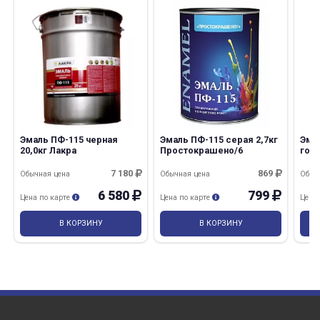
Эмаль ПФ-115 черная
Эмаль ПФ-115 серая 2,7кг
Эма
20,0кг Лакра
Простокрашено/6
голу
7 180
869
Обычная цена
Обычная цена
Обыч
6 580
799
Цена по карте
Цена по карте
Цена
В КОРЗИНУ
В КОРЗИНУ