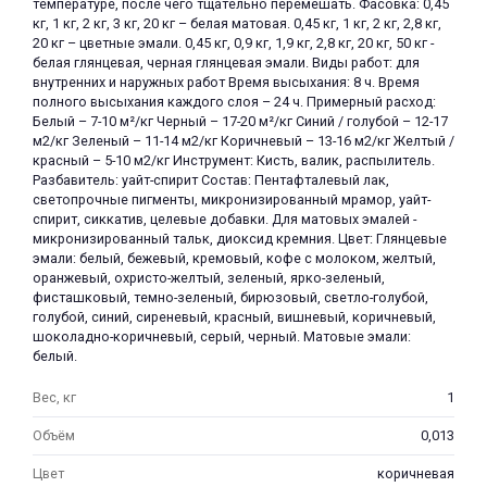
температуре, после чего тщательно перемешать. Фасовка: 0,45
кг, 1 кг, 2 кг, 3 кг, 20 кг – белая матовая. 0,45 кг, 1 кг, 2 кг, 2,8 кг,
20 кг – цветные эмали. 0,45 кг, 0,9 кг, 1,9 кг, 2,8 кг, 20 кг, 50 кг -
белая глянцевая, черная глянцевая эмали. Виды работ: для
внутренних и наружных работ Время высыхания: 8 ч. Время
полного высыхания каждого слоя – 24 ч. Примерный расход:
Белый – 7-10 м²/кг Черный – 17-20 м²/кг Синий / голубой – 12-17
м2/кг Зеленый – 11-14 м2/кг Коричневый – 13-16 м2/кг Желтый /
красный – 5-10 м2/кг Инструмент: Кисть, валик, распылитель.
Разбавитель: уайт-спирит Состав: Пентафталевый лак,
светопрочные пигменты, микронизированный мрамор, уайт-
спирит, сиккатив, целевые добавки. Для матовых эмалей -
микронизированный тальк, диоксид кремния. Цвет: Глянцевые
эмали: белый, бежевый, кремовый, кофе с молоком, желтый,
оранжевый, охристо-желтый, зеленый, ярко-зеленый,
фисташковый, темно-зеленый, бирюзовый, светло-голубой,
голубой, синий, сиреневый, красный, вишневый, коричневый,
шоколадно-коричневый, серый, черный. Матовые эмали:
белый.
Вес, кг
1
Объём
0,013
Цвет
коричневая