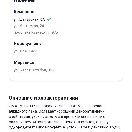
Наличие
об оплате Плайтом
Кемерово
ул. Шатурская, 6А
ул. Уральская, 2А
проспект Кузнецкий, 97Б
Остались вопросы?
25
8 800 302-02-51
Новокузнецк
plait.ru
ул. Доз, 19/28
раз в 2
недели
Мариинск
ул. 50 лет Октября, 86В
Описание и характеристики
ЭМАЛЬ ПФ-115 Высококачественная эмаль на основе
алкидного лака. Обладает хорошими декоративными
свойствами, укрывистостью и прочным сцеплением с
окрашиваемой поверхностью. Легко наносится, образуя
однородное гладкое покрытие, устойчивое к действию воды,