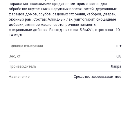
поражения насекомыми-вредителями. применяется для
обработки внутренних и наружных поверхностей: деревянных
фасадов домов, срубов, садовых строений, хаборов, дверей,
оконных рам. Состав: Алкидный лак, уайт-спирит, биоцидные
добавки, льняное масло, светопрочные пигменты,
специальные добавки. Расход: пиленая- 5-8 м2/л; строганая - 10-
14 м2/л
раз в 2 недели
Единица измерений
шт
Вес, кг
0,8
Производитель
Лакра
Назначение
Средство деревозащитное