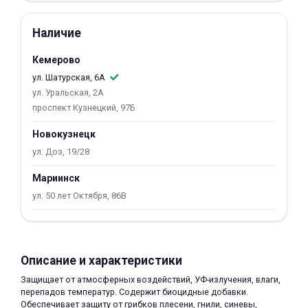
об оплате Плайтом
Наличие
Кемерово
ул. Шатурская, 6А
Остались вопросы?
25
ул. Уральская, 2А
8 800 302-02-51
проспект Кузнецкий, 97Б
plait.ru
раз в 2
Новокузнецк
недели
ул. Доз, 19/28
Мариинск
ул. 50 лет Октября, 86В
Описание и характеристики
Защищает от атмосферных воздействий, УФ-излучения, влаги,
перепадов температур. Содержит биоцидные добавки.
Обеспечивает защиту от грибков плесени, гнили, синевы,