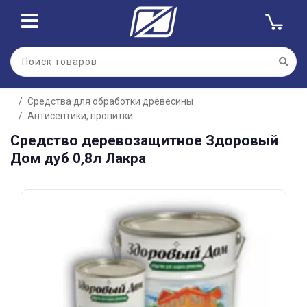
Для клиентов всех банков
Средства для обработки древесины
Разбейте
Антисептики, пропитки
оплату
на части
Средство деревозащитное Здоровый
без переплат
Дом дуб 0,8л Лакра
График платежей
Сегодня
25
%