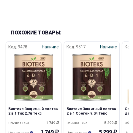
ПОХОЖИЕ ТОВАРЫ:
Код: 9478
Наличие
Код: 9517
Наличие
Код
Биотекс Защитный состав
Биотекс Защитный состав
Сре
2 в 1 Тик 2,7л Текс
2 в 1 Орегон 9,0л Текс
дер
Здо
Лак
1 749
5 299
Обычная цена
Обычная цена
Обыч
1 749
5 299
Цена по карте
Цена по карте
Цена