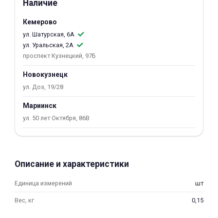
Наличие
об оплате Плайтом
Кемерово
ул. Шатурская, 6А
ул. Уральская, 2А
проспект Кузнецкий, 97Б
Остались вопросы?
25
8 800 302-02-51
Новокузнецк
plait.ru
раз в 2
ул. Доз, 19/28
недели
Мариинск
ул. 50 лет Октября, 86В
Описание и характеристики
Единица измерений
шт
Вес, кг
0,15