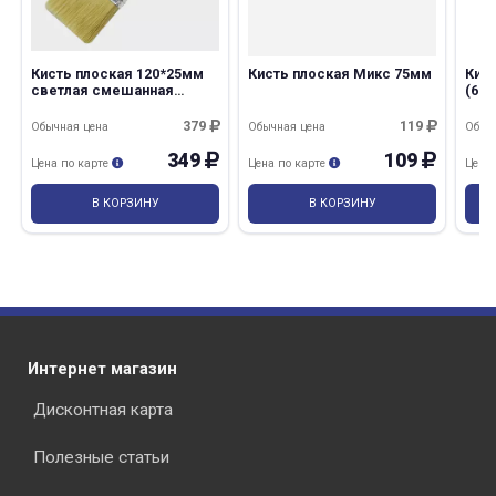
Кисть плоская 120*25мм
Кисть плоская Микс 75мм
Кис
светлая смешанная
(63м
щетина DECОR
379
119
Обычная цена
Обычная цена
Обыч
349
109
Цена по карте
Цена по карте
Цена
В КОРЗИНУ
В КОРЗИНУ
Интернет магазин
Дисконтная карта
Полезные статьи