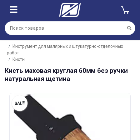
Для клиентов всех банков
Инструмент для малярных и штукатурно-отделочных
Разбейте
работ
оплату
на части
Кисти
без переплат
Кисть маховая круглая 60мм без ручки
натуральная щетина
График платежей
SALE
Сегодня
25
%