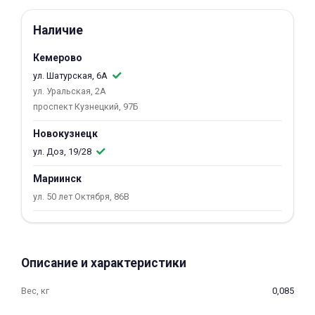
об оплате Плайтом
Наличие
Кемерово
ул. Шатурская, 6А
Остались вопросы?
25
ул. Уральская, 2А
8 800 302-02-51
проспект Кузнецкий, 97Б
plait.ru
раз в 2
Новокузнецк
недели
ул. Доз, 19/28
Мариинск
ул. 50 лет Октября, 86В
Описание и характеристики
Вес, кг
0,085