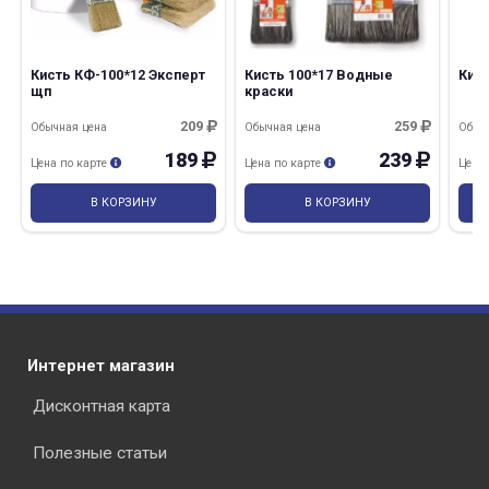
Кисть КФ-100*12 Эксперт
Кисть 100*17 Водные
Кист
щп
краски
209
259
Обычная цена
Обычная цена
Обыч
189
239
Цена по карте
Цена по карте
Цена
В КОРЗИНУ
В КОРЗИНУ
Интернет магазин
Дисконтная карта
Полезные статьи