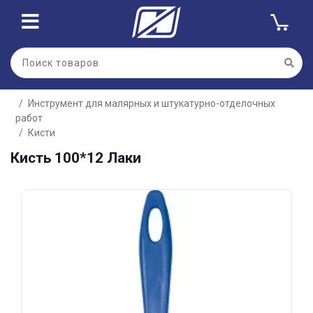
Для клиентов всех банков
Инструмент для малярных и штукатурно-отделочных
Разбейте
работ
оплату
на части
Кисти
без переплат
Кисть 100*12 Лаки
График платежей
Сегодня
25
%