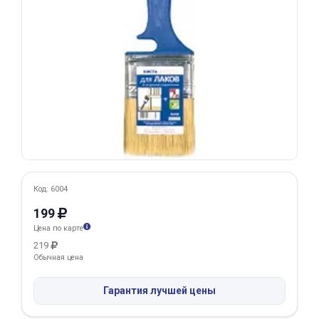
Добавляйте товары
в корзину
Оплачивайте сегодня только
25
% картой любого банка
Получайте товар
выбранный способом
Код: 6004
199
Оставшиеся
75
% будут
Цена по карте
списываться
с вашей карты
219
по
25
%
каждые 2 недели
Обычная цена
Гарантия лучшей цены
Подробнее