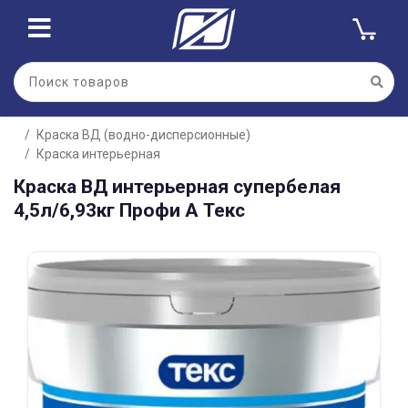
Для клиентов всех банков
Краска ВД (водно-дисперсионные)
Разбейте
Краска интерьерная
оплату
на части
Краска ВД интерьерная супербелая
без переплат
4,5л/6,93кг Профи А Текс
График платежей
Сегодня
25
%