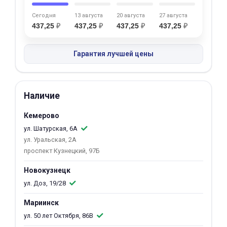
об оплате Плайтом
Сегодня
13 августа
20 августа
27 августа
437,25
₽
437,25
₽
437,25
₽
437,25
₽
Гарантия лучшей цены
Остались вопросы?
25
8 800 302-02-51
plait.ru
раз в 2
Наличие
недели
Кемерово
ул. Шатурская, 6А
ул. Уральская, 2А
проспект Кузнецкий, 97Б
Новокузнецк
ул. Доз, 19/28
Мариинск
ул. 50 лет Октября, 86В