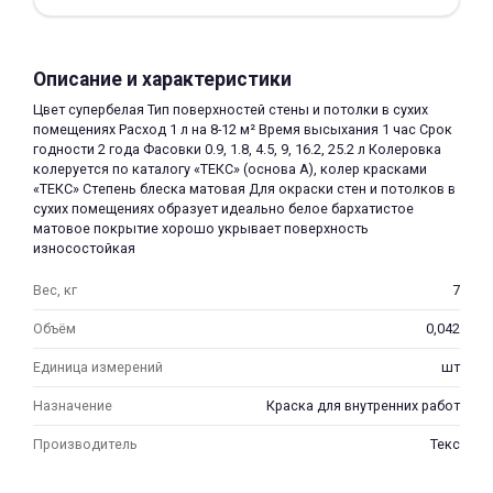
Описание и характеристики
Цвет супербелая Тип поверхностей стены и потолки в сухих
помещениях Расход 1 л на 8-12 м² Время высыхания 1 час Срок
годности 2 года Фасовки 0.9, 1.8, 4.5, 9, 16.2, 25.2 л Колеровка
раз в 2 недели
колеруется по каталогу «ТЕКС» (основа А), колер красками
«ТЕКС» Степень блеска матовая Для окраски стен и потолков в
сухих помещениях образует идеально белое бархатистое
матовое покрытие хорошо укрывает поверхность
износостойкая
Вес, кг
7
Объём
0,042
Единица измерений
шт
Назначение
Краска для внутренних работ
Производитель
Текс