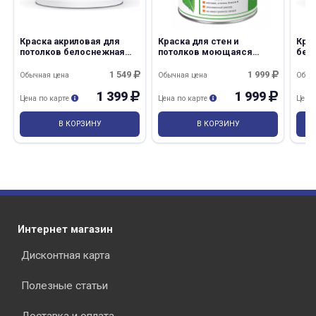
Краска акриловая для
Краска для стен и
Кра
потолков белоснежная
потолков моющаяся
бел
14,0кг Лакра/44
Oasis Hall@Office 4 2,7л A
Лак
1 549
1 999
Обычная цена
Обычная цена
Обыч
1 399
1 999
Цена по карте
Цена по карте
Цена
В КОРЗИНУ
В КОРЗИНУ
Интернет магазин
Дисконтная карта
Полезные статьи