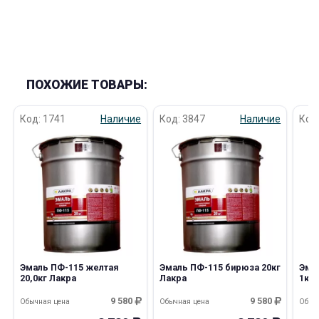
ПОХОЖИЕ ТОВАРЫ:
Код: 1741
Наличие
Код: 3847
Наличие
Код
Эмаль ПФ-115 желтая
Эмаль ПФ-115 бирюза 20кг
Эма
20,0кг Лакра
Лакра
1кг 
9 580
9 580
Обычная цена
Обычная цена
Обыч