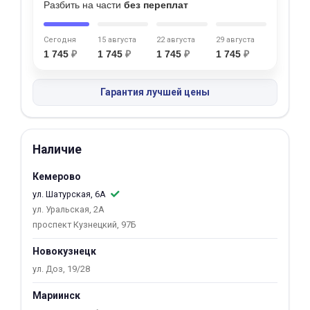
Разбить на части
без переплат
об оплате Плайтом
Сегодня
15 августа
22 августа
29 августа
1 745
₽
1 745
₽
1 745
₽
1 745
₽
Остались вопросы?
25
Гарантия лучшей цены
8 800 302-02-51
plait.ru
раз в 2
недели
Наличие
Кемерово
ул. Шатурская, 6А
ул. Уральская, 2А
проспект Кузнецкий, 97Б
Новокузнецк
ул. Доз, 19/28
Мариинск