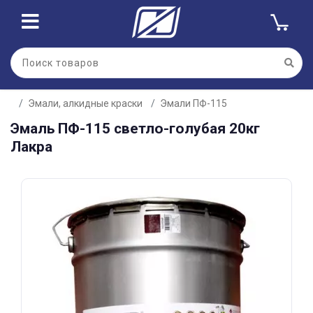
Для клиентов всех банков
Эмали, алкидные краски
Эмали ПФ-115
Разбейте
Эмаль ПФ-115 светло-голубая 20кг
оплату
на части
Лакра
без переплат
График платежей
Сегодня
25
%