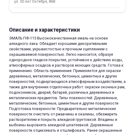
ул. 50 лет Октября, 86В
Описание и характеристики
ЭМАЛЬ ПФ-115 Высококачественная эмаль на основе
алкидного лака. Обладает хорошими декоративными
раз в 2 недели
свойствами, укрывистостью и прочным сцеплением с
окрашиваемой поверхностью. Легко наносится, образуя
однородное гладкое покрытие, устойчивое к действию воды,
атмосферных осадков и растворов моющих средств. Готова к
применению. Область применения: Применяется для окраски
деревянных, металлических, бетонных, цементных и других
поверхностей, подвергающихся атмосферным воздействиям, а
также для внутренних отделочных работ: окраски оконных рам,
подоконников, дверей, батарей, различных деревянных и
металлических предметов. Типы повехностей: Деревянные,
металлические, бетонные, цементные и другие поверхности
Подготовка поверхности: Предварительно металлические
поверхности очистить от ржавчины и окалины, обезжирить
растворителем и покрыть алкидной грунтовкой. Впадины и
выбоины выровнять алкидной шпатлевкой. Деревянные
поверхности отциклевать и отшлифовать. Ранее окрашенные