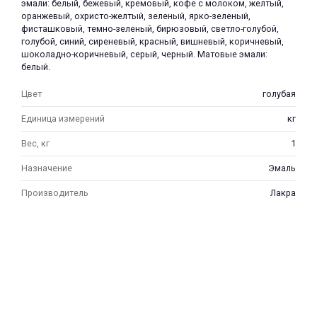
эмали: белый, бежевый, кремовый, кофе с молоком, желтый,
оранжевый, охристо-желтый, зеленый, ярко-зеленый,
фисташковый, темно-зеленый, бирюзовый, светло-голубой,
голубой, синий, сиреневый, красный, вишневый, коричневый,
шоколадно-коричневый, серый, черный. Матовые эмали:
белый.
Цвет
голубая
Единица измерений
кг
Вес, кг
1
Назначение
Эмаль
Производитель
Лакра