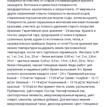
поверхности очистить от старой отслаивающейся краски и
зашкурить. Бетонные и цементные поверхности
предварительно зашпатлевать и загрунтовать. От жировых и
других загрязнений отмыть поверхность мыльной водой,
стиральным порошком или раствором соды, затем высушить.
Поверхности, ранее окрашенные меловыми или известковыми
красками, очистить до полного удаления старого покрытия.
Хранение: Гарантийный срок хранения – 24 месяца. Хранить в
плотно закрытой таре, предохраняя от влаги и прямых
солнечных лучей, вдали от источников огня, тепла, и
нагревательных приборов. Беречь от огня! После хранения при
низких температурах выдержать эмаль при комнатной
температуре, после чего тщательно перемешать. Фасовка: 0,45
кг, 1 кг, 2 кг, 3 кг, 20 кг – белая матовая. 0,45 кг, 1 кг, 2 кг, 2,8 кг,
20 кг – цветные эмали. 0,45 кг, 0,9 кг, 1,9 кг, 2,8 кг, 20 кг, 50 кг -
белая глянцевая, черная глянцевая эмали. Виды работ: для
внутренних и наружных работ Время высыхания: 8 ч. Время
полного высыхания каждого слоя – 24 ч. Примерный расход:
Белый – 7-10 м²/кг Черный – 17-20 м²/кг Синий / голубой – 12-17
м2/кг Зеленый – 11-14 м2/кг Коричневый – 13-16 м2/кг Желтый /
красный – 5-10 м2/кг Инструмент: Кисть, валик, распылитель.
Разбавитель: уайт-спирит Состав: Пентафталевый лак,
светопрочные пигменты, микронизированный мрамор, уайт-
спирит, сиккатив, целевые добавки. Для матовых эмалей -
микронизированный тальк, диоксид кремния. Цвет: Глянцевые