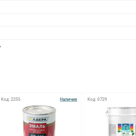
раз в 2 недели
ь
255
Наличие
Код: 0729
Н