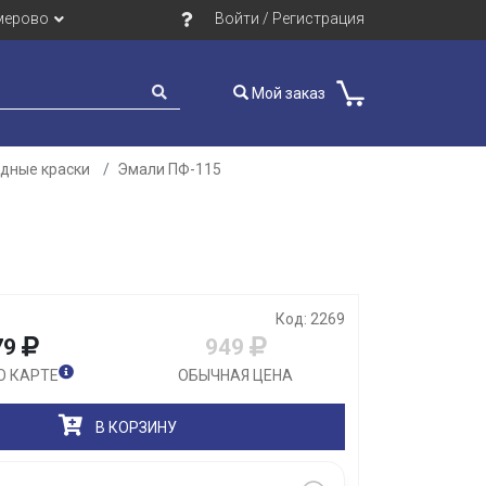
мерово
Войти / Регистрация
Мой заказ
идные краски
Эмали ПФ-115
Закрыть
Код: 2269
79
949
О КАРТЕ
ОБЫЧНАЯ ЦЕНА
В КОРЗИНУ