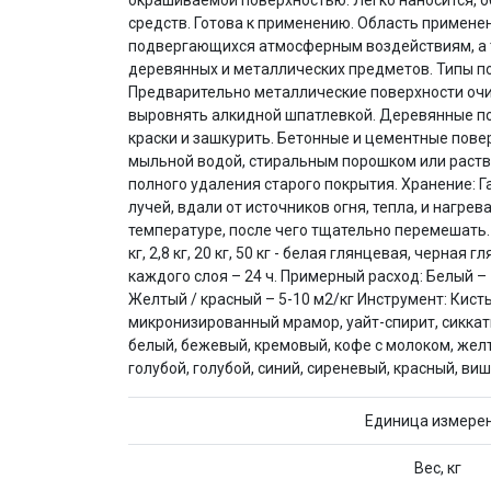
окрашиваемой поверхностью. Легко наносится, 
средств. Готова к применению. Область примене
подвергающихся атмосферным воздействиям, а та
деревянных и металлических предметов. Типы по
Предварительно металлические поверхности очи
выровнять алкидной шпатлевкой. Деревянные по
краски и зашкурить. Бетонные и цементные пове
мыльной водой, стиральным порошком или раств
полного удаления старого покрытия. Хранение: Г
лучей, вдали от источников огня, тепла, и нагр
температуре, после чего тщательно перемешать. Фасовка
кг, 2,8 кг, 20 кг, 50 кг - белая глянцевая, черн
каждого слоя – 24 ч. Примерный расход: Белый – 
Желтый / красный – 5-10 м2/кг Инструмент: Кист
микронизированный мрамор, уайт-спирит, сиккат
белый, бежевый, кремовый, кофе с молоком, жел
голубой, голубой, синий, сиреневый, красный, в
Единица измере
Вес, кг