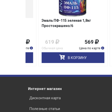
ния
20,0кг
Эмаль ПФ-115 зеленая 1,8кг
Эмаль
Простокрашено/6
4 580
619
569
46
на по карте
Обычная цена
Цена по карте
Обычна
НУ
В КОРЗИНУ
Интернет магазин
Дисконтная карта
Полезные статьи