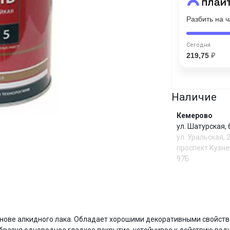
График платежей
Разбить на 
Сегодня
Сегодня
25
%
219,75
₽
Наличие
Добавляйте товары
в корзину
Кемерово
ул. Шатурская,
ул. Уральская, 
проспект Кузне
Оплачивайте сегодня только
97Б
25
% картой любого банка
Получайте товар
выбранный способом
И
ове алкидного лака. Обладает хорошими декоративными свойств