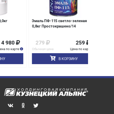
Эмаль ПФ-115 светло-зеленая
Эмаль ПФ-11
0,8кг Простокрашено/14
0
279
259
509
карте
Обычная цена
Цена по карте
Обычная цена
В КОРЗИНУ