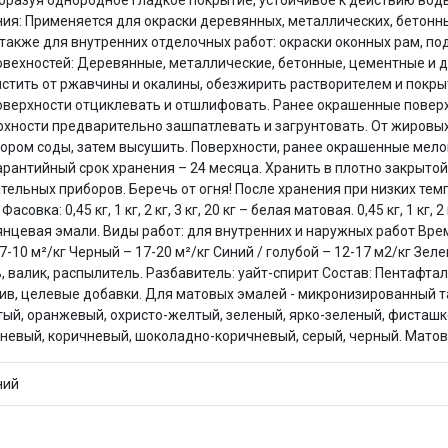
образуя однородное гладкое покрытие, устойчивое к действию во
Оставшиеся
75
% будут
списываться
ния: Применяется для окраски деревянных, металлических, бетонны
с вашей карты
по
25
%
каждые 2 недели
кже для внутренних отделочных работ: окраски оконных рам, под
вехностей: Деревянные, металлические, бетонные, цементные и д
стить от ржавчины и окалины, обезжирить растворителем и покры
верхности отциклевать и отшлифовать. Ранее окрашенные поверх
рхности предварительно зашпатлевать и загрунтовать. От жировых
ором соды, затем высушить. Поверхности, ранее окрашенные мело
Подробнее
об оплате Плайтом
арантийный срок хранения – 24 месяца. Хранить в плотно закрытой
евательных приборов. Беречь от огня! После хранения при низких 
: 0,45 кг, 1 кг, 2 кг, 3 кг, 20 кг – белая матовая. 0,45 кг, 1 кг, 2 кг,
ая глянцевая эмали. Виды работ: для внутренних и наружных работ В
7-10 м²/кг Черный – 17-20 м²/кг Синий / голубой – 12-17 м2/кг Зел
25
ь, валик, распылитель. Разбавитель: уайт-спирит Состав: Пентафта
раз в 2
ив, целевые добавки. Для матовых эмалей - микронизированный та
Остались вопросы?
недели
тый, оранжевый, охристо-желтый, зеленый, ярко-зеленый, фисташк
8 800 302-02-51
ишневый, коричневый, шоколадно-коричневый, серый, черный. Матов
plait.ru
ний