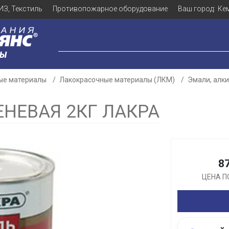
ИЗ, Текстиль
Противопожарное оборудование
Ваш город:
Ке
ЛЫ
ые материалы
Лакокрасочные материалы (ЛКМ)
Эмали, алк
ЕНЕВАЯ 2КГ ЛАКРА
Для клиентов всех банков
8
Разбейте
оплату
ЦЕНА П
а части
без переплат