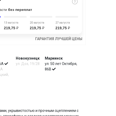
части
без переплат
13 августа
20 августа
27 августа
219,75
₽
219,75
₽
219,75
₽
ГАРАНТИЯ ЛУЧШЕЙ ЦЕНЫ
Новокузнецк
Мариинск
 6А
ул. Доз, 19/28
ул. 50 лет Октября,
2А
86В
цкий,
ами, укрывистостью и прочным сцеплением с