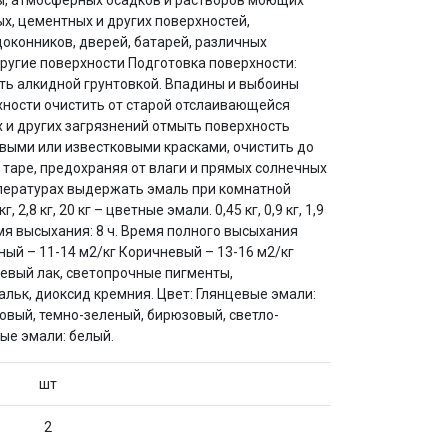
ды, атмосферных осадков и растворов моющих
х, цементных и других поверхностей,
оконников, дверей, батарей, различных
ругие поверхности Подготовка поверхности:
ть алкидной грунтовкой. Впадины и выбоины
ности очистить от старой отслаивающейся
 и других загрязнений отмыть поверхность
выми или известковыми красками, очистить до
 таре, предохраняя от влаги и прямых солнечных
температурах выдержать эмаль при комнатной
 2,8 кг, 20 кг – цветные эмали. 0,45 кг, 0,9 кг, 1,9
ремя высыхания: 8 ч. Время полного высыхания
еный – 11-14 м2/кг Коричневый – 13-16 м2/кг
левый лак, светопрочные пигменты,
льк, диоксид кремния. Цвет: Глянцевые эмали:
овый, темно-зеленый, бирюзовый, светло-
ые эмали: белый.
шт
2