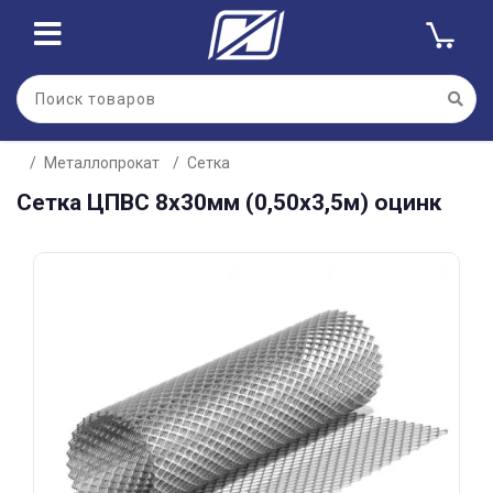
Для клиентов всех банков
Металлопрокат
Сетка
Разбейте
Сетка ЦПВС 8х30мм (0,50х3,5м) оцинк
оплату
на части
без переплат
График платежей
Сегодня
25
%