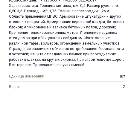
(0,5м-3,5м) цинк ТУ 1275-001-1174205013223-2017
Характеристики: Толщина металла, мм: 0,5. Размер рулона, м:
0,50-3,5. Площадь, м2: 1,75. Толщина перегородки 1,2мм.
Область применения ЦПВС: Армирование штукатурки и других
стеновых покрытий; Армирование кирпичной кладки, бетонных
блоков; Армирование и заливка бетонных полов, дорожек;
Крепление теплоизоляционных матов; Утепление наружных
стен домов при облицовке их сайдингом; Изготовление
различной тары , вольеров. ограждений земельных участков;
раз в 2 недели
Ограждение различных обьектов по требованию безопасности
и эстетики; Защита от падающих камней при проходческих
работах в шахтах, на крутых склонах, При строительстве дорог;
В интерьере; Просевание сыпучих смесей.
Единица измерений
шт
Вес, кг
2