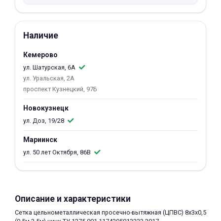
об оплате Плайтом
Наличие
Кемерово
Остались вопросы?
25
ул. Шатурская, 6А
8 800 302-02-51
ул. Уральская, 2А
plait.ru
раз в 2
проспект Кузнецкий, 97Б
недели
Новокузнецк
ул. Доз, 19/28
Мариинск
ул. 50 лет Октября, 86В
Описание и характеристики
Сетка цельнометаллическая просечно-вытяжная (ЦПВС) 8х3х0,5