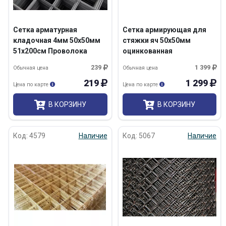
Сетка арматурная
Сетка армирующая для
кладочная 4мм 50х50мм
стяжки яч 50х50мм
51х200см Проволока
оцинкованная
ВР-1/100 ТУ
0,5х15м/7,5м2 Арт 50-С
239
1 399
Обычная цена
Обычная цена
219
1 299
Цена по карте
Цена по карте
В КОРЗИНУ
В КОРЗИНУ
Код: 4579
Наличие
Код: 5067
Наличие