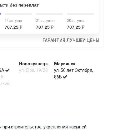
части
без переплат
14 августа
21 августа
28 августа
707,25
₽
707,25
₽
707,25
₽
ГАРАНТИЯ ЛУЧШЕЙ ЦЕНЫ
Новокузнецк
Мариинск
 6А
ул. Доз, 19/28
ул. 50 лет Октября,
2А
86В
цкий,
 при строительстве; укрепления насыпей.