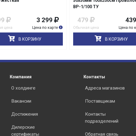
мм 100х200см Проволока
150х150мм 200х300см Прово
100 ТУ
ВР-1/100 ТУ
9
439
489
44
я цена
Цена по карте
Обычная цена
Цена по 
раз в 2 недели
В КОРЗИНУ
В КОРЗИНУ
Компания
Контакты
О холдинге
Адреса магазинов
Вакансии
Поставщикам
Достижения
Контакты
подразделений
Дилерские
сертификаты
Обратная связь