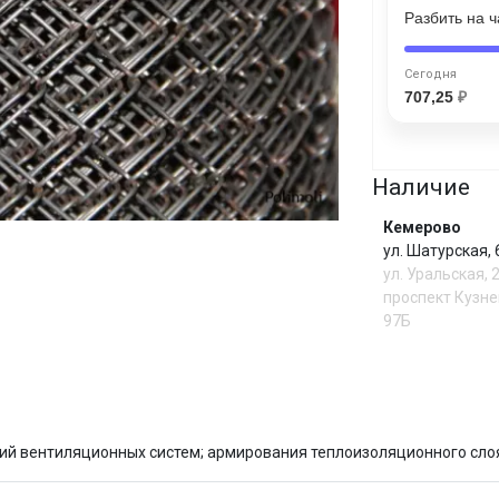
Разбить на 
Сегодня
25
%
Сегодня
707,25
₽
Наличие
Добавляйте товары
в корзину
Кемерово
ул. Шатурская,
ул. Уральская, 
Оплачивайте сегодня только
проспект Кузне
25
% картой любого банка
97Б
Получайте товар
выбранный способом
И
й вентиляционных систем; армирования теплоизоляционного слоя
Оставшиеся
75
% будут
списываться