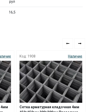
рул
16,5
аличие
Код: 7799
Наличие
Код: н9129
я 4мм
Сетка арматурная кладочная 4мм
Сетка свар