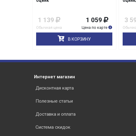
оцинк/жесткая
50х50
ВР-1/
1 059
3 599
3 299
47
на по карте
Обычная цена
Цена по карте
Обычна
НУ
В КОРЗИНУ
Интернет магазин
Дисконтная карта
Полезные статьи
Доставка и оплата
Система скидок