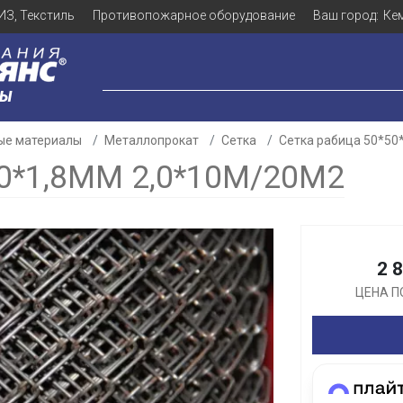
ИЗ, Текстиль
Противопожарное оборудование
Ваш город:
Ке
ЛЫ
ые материалы
Металлопрокат
Сетка
Сетка рабица 50*50
0*1,8ММ 2,0*10М/20М2
Для клиентов всех банков
2 
Разбейте
оплату
ЦЕНА П
а части
без переплат
График платежей