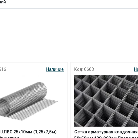
ний
с вашей карты
по
25
%
каждые 2 недели
Подробнее
об оплате Плайтом
603
Наличие
Код: 1908
Н
25
раз в 2
Остались вопросы?
недели
8 800 302-02-51
plait.ru
 арматурная кладочная 4мм
Сетка арматурная кладочна