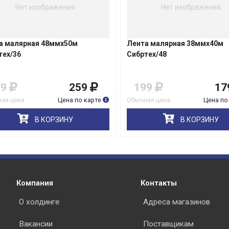
Нет изображения
Нет изображения
 малярная 48ммх50м
Лента малярная 38ммх40м
ех/36
Сибртех/48
раз в 2 недели
9
259
199
17
я цена
Цена по карте
Обычная цена
Цена по 
В КОРЗИНУ
В КОРЗИНУ
Компания
Контакты
О холдинге
Адреса магазинов
Вакансии
Поставщикам