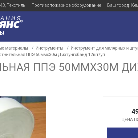
ИЗ, Текстиль
Противопожарное оборудование
Ваш город:
Ке
ЛЫ
ые материалы
Инструменты
Инструмент для малярных и шту
отнительная ППЭ 50ммх30м Дихтунгсбанд 12шт/уп
ЛЬНАЯ ППЭ 50ММХ30М ДИ
Для клиентов всех банков
Разбейте
оплату
а части
без переплат
4
ЦЕНА П
График платежей