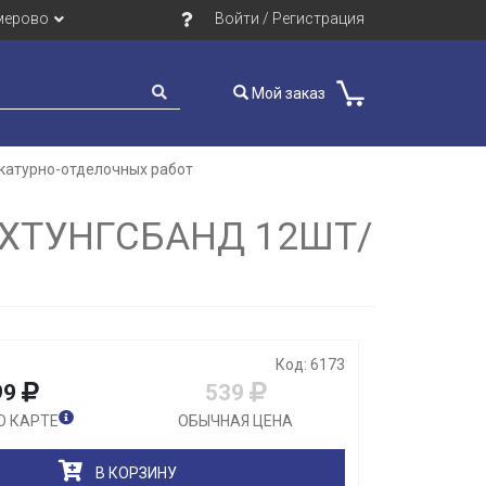
мерово
Войти / Регистрация
Мой заказ
катурно-отделочных работ
Закрыть
ХТУНГСБАНД 12ШТ/
Код: 6173
99
539
О КАРТЕ
ОБЫЧНАЯ ЦЕНА
В КОРЗИНУ