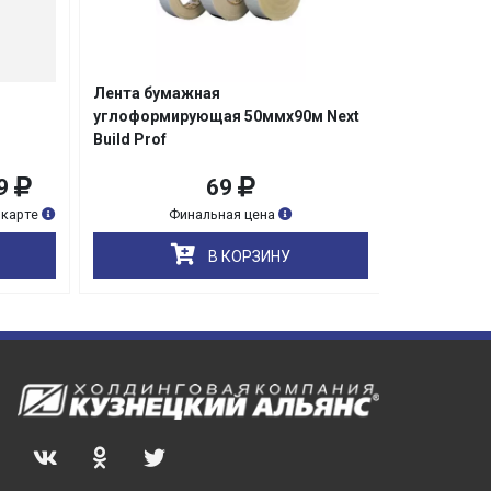
Не
Лента бумажная
Лента маля
углоформирующая 50ммх90м Next
Сибртех/72
Build Prof
9
69
119
карте
Финальная цена
Обычная цена
В КОРЗИНУ