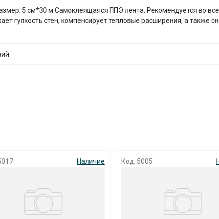
с вашей карты
по
25
%
каждые 2 недели
азмер: 5 см*30 м Самоклеящаяся ППЭ лента. Рекомендуется во все
жает гулкость стен, компенсирует тепловые расширения, а также 
ний
Подробнее
об оплате Плайтом
25
раз в 2
Остались вопросы?
недели
8 800 302-02-51
017
Наличие
Код: 5005
Н
plait.ru