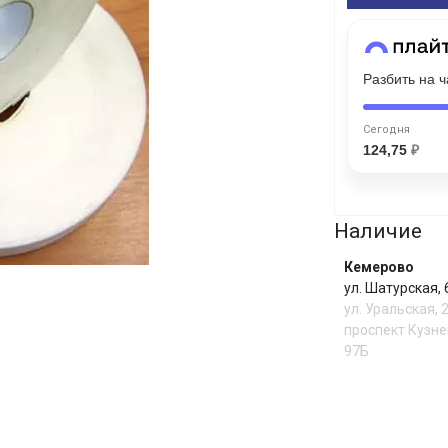
Сегодня
25
%
Разбить на 
Сегодня
124,75
₽
Добавляйте товары
в корзину
Наличие
Кемерово
Оплачивайте сегодня только
ул. Шатурская,
25
% картой любого банка
ул. Уральская, 
проспект Кузне
97Б
Получайте товар
выбранный способом
И
Оставшиеся
75
% будут
списываться