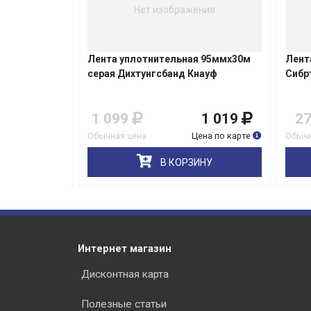
Нет изображения
Лента уплотнительная 95ммх30м
Лента
мх153м Next
серая Дихтунгсбанд Кнауф
Сибрт
1 099
1 019
27
а
Обычная цена
Цена по карте
Обычна
НУ
В КОРЗИНУ
Интернет магазин
Дисконтная карта
Полезные статьи