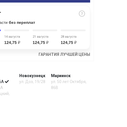
части
без переплат
14 августа
21 августа
28 августа
124,75
₽
124,75
₽
124,75
₽
ГАРАНТИЯ ЛУЧШЕЙ ЦЕНЫ
Новокузнецк
Мариинск
 6А
ул. Доз, 19/28
ул. 50 лет Октября,
2А
86В
цкий,