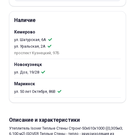
об оплате Плайтом
Наличие
Кемерово
Остались вопросы?
25
ул. Шатурская, 6А
8 800 302-02-51
ул. Уральская, 2А
plait.ru
раз в 2
проспект Кузнецкий, 97Б
недели
Новокузнецк
ул. Доз, 19/28
Мариинск
ул. 50 лет Октября, 86В
Описание и характеристики
Утеплитель Isover Теплые Стены Стронг-50х610х1000 ((0,305м3;
6,100 м2) ISOVER Теплые Стены - тепло - звукоизоляция из