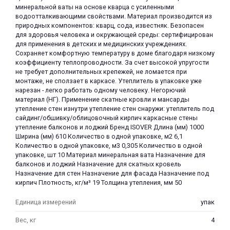
минеральной ваты на основе кварца с усиленными
водоотталкивающими свойствами. Материал производится из
природных компонентов: кварц, сода, известняк. Безопасен
для здоровья человека и окружающей среды: сертифицирован
для применения в детских и медицинских учреждениях.
Сохраняет комфортную температуру в доме благодаря низкому
коэффициенту теплопроводности. За счет высокой упругости
не требует дополнительных крепежей, не ломается при
раз в 2 недели
монтаже, не сползает в каркасе. Утеплитель в упаковке уже
нарезан - легко работать одному человеку. Негорючий
материал (НГ). Применение скатные кровли и мансарды
утепление стен изнутри утепление стен снаружи: утеплитель под
сайдинг/обшивку/облицовочный кирпич каркасные стены
утепление балконов и лоджий Бренд ISOVER Длина (мм) 1000
Ширина (мм) 610 Количество в одной упаковке, м2 6,1
Количество в одной упаковке, м3 0,305 Количество в одной
упаковке, шт 10 Материал минеральная вата Назначение для
балконов и лоджий Назначение для скатных кровель
Назначение для стен Назначение для фасада Назначение под
кирпич Плотность, кг/м³ 19 Толщина утепления, мм 50
Единица измерений
упак
Вес, кг
4