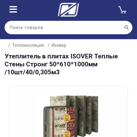
Для клиентов всех банков
Теплоизоляция
Изовер
Разбейте
Утеплитель в плитах ISOVER Теплые
оплату
на части
Стены Стронг 50*610*1000мм
без переплат
/10шт/40/0,305м3
График платежей
Сегодня
25
%