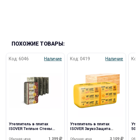
ПОХОЖИЕ ТОВАРЫ:
Код: 6046
Наличие
Код: 0419
Наличие
Код
Утеплитель в плитах
Утеплитель в плитах
Уте
ISOVER Теплые Стены
ISOVER ЗвукоЗащита
50
Стронг 100*610*1000мм
100*610*1170мм
50*
/5шт/40/0,305м3
/10шт/24/0,714м3
1 399
3 109
Обычная цена
Обычная цена
Обыч