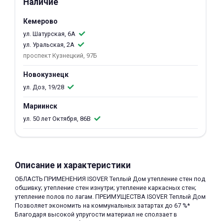
Наличие
об оплате Плайтом
Кемерово
ул. Шатурская, 6А
ул. Уральская, 2А
проспект Кузнецкий, 97Б
Остались вопросы?
25
8 800 302-02-51
Новокузнецк
plait.ru
раз в 2
ул. Доз, 19/28
недели
Мариинск
ул. 50 лет Октября, 86В
Описание и характеристики
ОБЛАСТЬ ПРИМЕНЕНИЯ ISOVER Теплый Дом утепление стен под
обшивку; утепление стен изнутри; утепление каркасных стен;
утепление полов по лагам. ПРЕИМУЩЕСТВА ISOVER Теплый Дом
Позволяет экономить на коммунальных затартах до 67 %*
Благодаря высокой упругости материал не сползает в