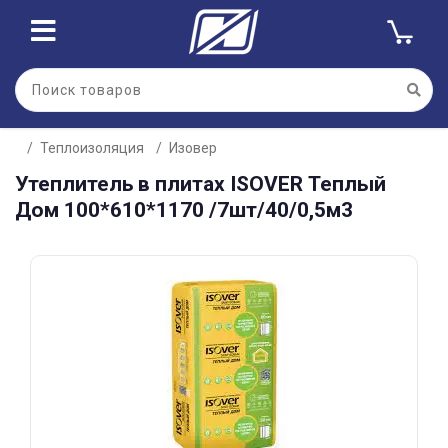
Для клиентов всех банков
Теплоизоляция
Изовер
Разбейте
Утеплитель в плитах ISOVER Теплый
оплату
на части
Дом 100*610*1170 /7шт/40/0,5м3
без переплат
График платежей
Сегодня
25
%