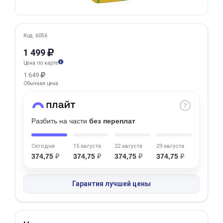
Добавляйте товары
в корзину
Код: 6056
1 499
Оплачивайте сегодня только
Цена по карте
25
% картой любого банка
1 649
Обычная цена
Получайте товар
выбранный способом
Разбить на части
без переплат
Сегодня
15 августа
22 августа
29 августа
Оставшиеся
75
% будут
374,75
₽
374,75
₽
374,75
₽
374,75
₽
списываться
с вашей карты
по
25
%
каждые 2 недели
Гарантия лучшей цены
Подробнее