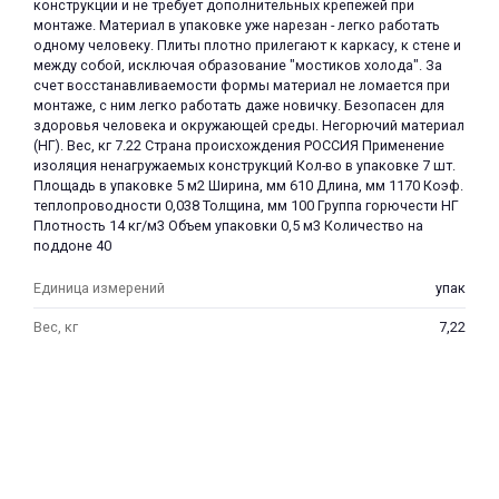
конструкции и не требует дополнительных крепежей при
монтаже. Материал в упаковке уже нарезан - легко работать
одному человеку. Плиты плотно прилегают к каркасу, к стене и
между собой, исключая образование "мостиков холода". За
счет восстанавливаемости формы материал не ломается при
монтаже, с ним легко работать даже новичку. Безопасен для
здоровья человека и окружающей среды. Негорючий материал
(НГ). Вес, кг 7.22 Страна происхождения РОССИЯ Применение
изоляция ненагружаемых конструкций Кол-во в упаковке 7 шт.
раз в 2 недели
Площадь в упаковке 5 м2 Ширина, мм 610 Длина, мм 1170 Коэф.
теплопроводности 0,038 Толщина, мм 100 Группа горючести НГ
Плотность 14 кг/м3 Объем упаковки 0,5 м3 Количество на
поддоне 40
Единица измерений
упак
Вес, кг
7,22