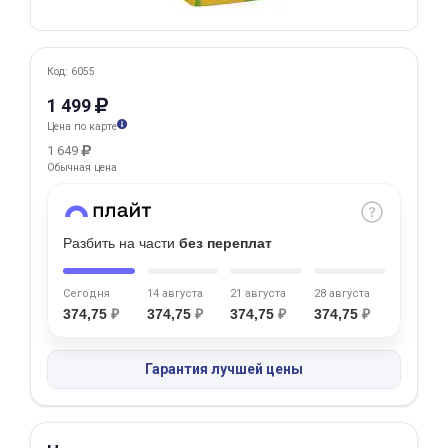
Добавляйте товары
в корзину
Код: 6055
1 499
Оплачивайте сегодня только
Цена по карте
25
% картой любого банка
1 649
Обычная цена
Получайте товар
выбранный способом
Разбить на части
без переплат
Сегодня
14 августа
21 августа
28 августа
Оставшиеся
75
% будут
374,75
₽
374,75
₽
374,75
₽
374,75
₽
списываться
с вашей карты
по
25
%
каждые 2 недели
Гарантия лучшей цены
Подробнее