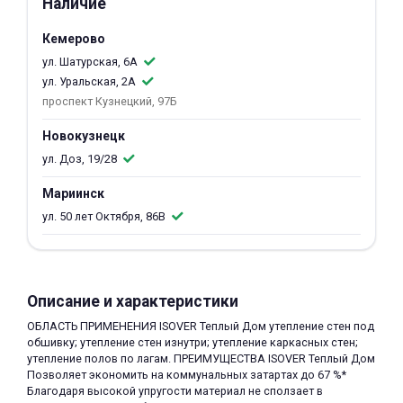
Наличие
об оплате Плайтом
Кемерово
ул. Шатурская, 6А
ул. Уральская, 2А
проспект Кузнецкий, 97Б
Остались вопросы?
25
8 800 302-02-51
Новокузнецк
plait.ru
раз в 2
ул. Доз, 19/28
недели
Мариинск
ул. 50 лет Октября, 86В
Описание и характеристики
ОБЛАСТЬ ПРИМЕНЕНИЯ ISOVER Теплый Дом утепление стен под
обшивку; утепление стен изнутри; утепление каркасных стен;
утепление полов по лагам. ПРЕИМУЩЕСТВА ISOVER Теплый Дом
Позволяет экономить на коммунальных затартах до 67 %*
Благодаря высокой упругости материал не сползает в