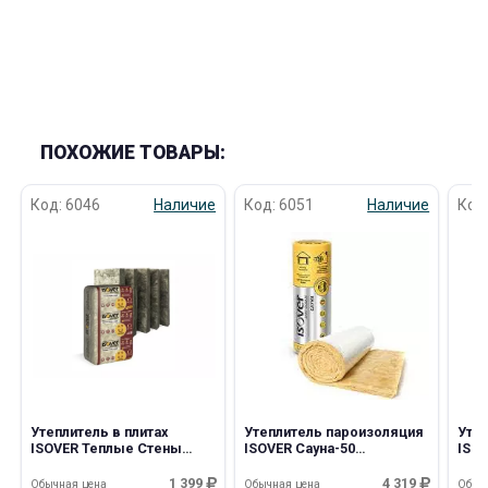
ПОХОЖИЕ ТОВАРЫ:
Код: 6046
Наличие
Код: 6051
Наличие
Код
Утеплитель в плитах
Утеплитель пароизоляция
Утеп
ISOVER Теплые Стены
ISOVER Сауна-50
ISO
Стронг 100*610*1000мм
50*1200*12500мм/30/0,75м3
100*
/5шт/40/0,305м3
/7шт
1 399
4 319
Обычная цена
Обычная цена
Обыч