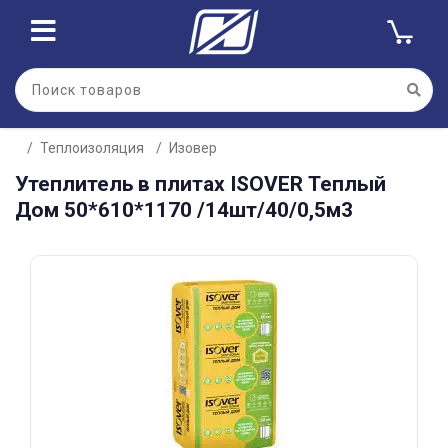
Для клиентов всех банков
Теплоизоляция
Изовер
Разбейте
Утеплитель в плитах ISOVER Теплый
оплату
на части
Дом 50*610*1170 /14шт/40/0,5м3
без переплат
График платежей
Сегодня
25
%