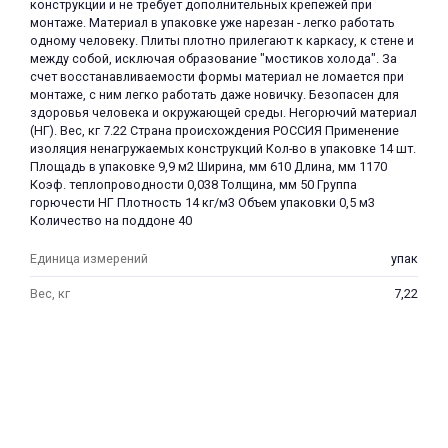
конструкции и не требует дополнительных крепежей при
монтаже. Материал в упаковке уже нарезан - легко работать
одному человеку. Плиты плотно прилегают к каркасу, к стене и
между собой, исключая образование "мостиков холода". За
счет восстанавливаемости формы материал не ломается при
монтаже, с ним легко работать даже новичку. Безопасен для
здоровья человека и окружающей среды. Негорючий материал
(НГ). Вес, кг 7.22 Страна происхождения РОССИЯ Применение
изоляция ненагружаемых конструкций Кол-во в упаковке 14 шт.
раз в 2 недели
Площадь в упаковке 9,9 м2 Ширина, мм 610 Длина, мм 1170
Коэф. теплопроводности 0,038 Толщина, мм 50 Группа
горючести НГ Плотность 14 кг/м3 Объем упаковки 0,5 м3
Количество на поддоне 40
Единица измерений
упак
Вес, кг
7,22