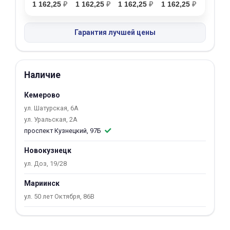
1 162,25
₽
1 162,25
₽
1 162,25
₽
1 162,25
₽
об оплате Плайтом
Гарантия лучшей цены
Остались вопросы?
25
Наличие
8 800 302-02-51
plait.ru
раз в 2
Кемерово
недели
ул. Шатурская, 6А
ул. Уральская, 2А
проспект Кузнецкий, 97Б
Новокузнецк
ул. Доз, 19/28
Мариинск
ул. 50 лет Октября, 86В