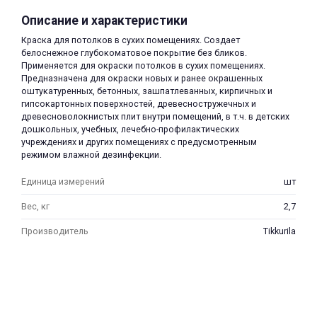
Описание и характеристики
Краска для потолков в сухих помещениях. Создает
белоснежное глубокоматовое покрытие без бликов.
Применяется для окраски потолков в сухих помещениях.
Предназначена для окраски новых и ранее окрашенных
оштукатуренных, бетонных, зашпатлеванных, кирпичных и
гипсокартонных поверхностей, древесностружечных и
раз в 2 недели
древесноволокнистых плит внутри помещений, в т.ч. в детских
дошкольных, учебных, лечебно-профилактических
учреждениях и других помещениях с предусмотренным
режимом влажной дезинфекции.
Единица измерений
шт
Вес, кг
2,7
Производитель
Tikkurila