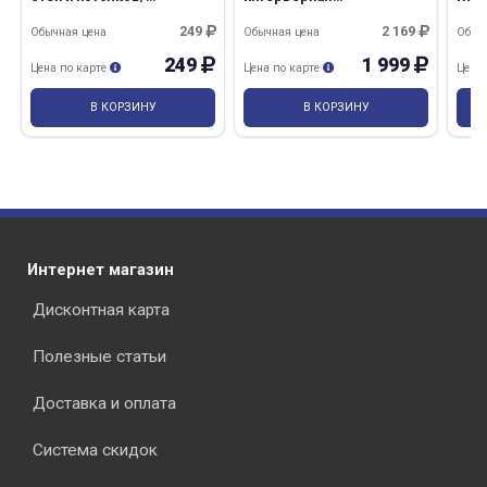
интерьерная 1,5кг
влагостойкая
WHIT
Универсал/18 Текс
белоснежная 14,0кг Лакра
249
2 169
Обычная цена
Обычная цена
Обыч
249
1 999
Цена по карте
Цена по карте
Цена
В КОРЗИНУ
В КОРЗИНУ
Интернет магазин
Дисконтная карта
Полезные статьи
Доставка и оплата
Система скидок