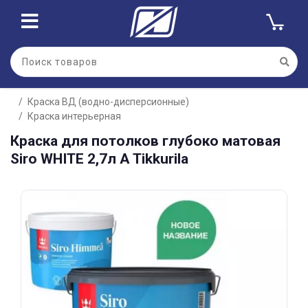
Для клиентов всех банков
Краска ВД (водно-дисперсионные)
Разбейте
Краска интерьерная
оплату
на части
Краска для потолков глубоко матовая
без переплат
Siro WHITE 2,7л A Tikkurila
График платежей
Сегодня
25
%