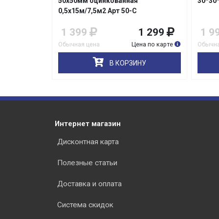
30*30*1,6мм 1,0*10м /10м2
стекл
100х1
1 299
1 999
1 899
10
на по карте
Обычная цена
Цена по карте
Обычна
НУ
В КОРЗИНУ
Интернет магазин
Дисконтная карта
Полезные статьи
Доставка и оплата
Система скидок