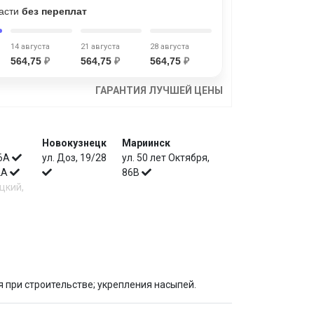
части
без переплат
14 августа
21 августа
28 августа
564,75
₽
564,75
₽
564,75
₽
ГАРАНТИЯ ЛУЧШЕЙ ЦЕНЫ
Новокузнецк
Мариинск
 6А
ул. Доз, 19/28
ул. 50 лет Октября,
 2А
86В
цкий,
 при строительстве; укрепления насыпей.