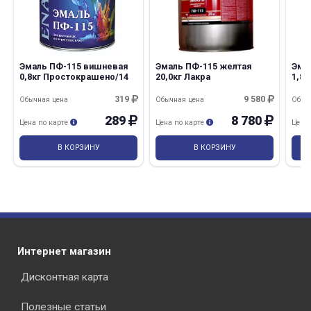
Эмаль ПФ-115 вишневая
Эмаль ПФ-115 желтая
Эма
0,8кг Простокрашено/14
20,0кг Лакра
1,8
319
9 580
Обычная цена
Обычная цена
Обыч
289
8 780
Цена по карте
Цена по карте
Цена
В КОРЗИНУ
В КОРЗИНУ
Интернет магазин
Дисконтная карта
Полезные статьи