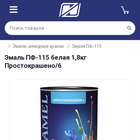
Для клиентов всех банков
Эмали, алкидные краски
Эмали ПФ-115
Разбейте
Эмаль ПФ-115 белая 1,8кг
оплату
на части
Простокрашено/6
без переплат
График платежей
Сегодня
25
%