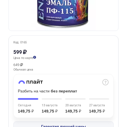
Добавляйте товары
в корзину
Оплачивайте сегодня только
25
% картой любого банка
Код: 0165
599
Цена по карте
Получайте товар
649
выбранный способом
Обычная цена
Оставшиеся
75
% будут
Разбить на части
без переплат
списываться
с вашей карты
по
25
%
каждые 2 недели
Сегодня
13 августа
20 августа
27 августа
149,75
₽
149,75
₽
149,75
₽
149,75
₽
Подробнее
Гарантия лучшей цены