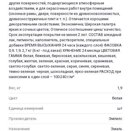
других поверхностей, подвергающихся атмосферным
воздействиям, и для окрасочных работ внутри помещений
(оконные рамы, двери, поверхности из древесноволокнистых,
древесностружечных плит и т. п.). Отличается хорошими
декоративными свойствами; Экономична; Широкая палитра
ярких и сочных цветов; Отличное соотношение цена/ качество;
Срок эксплуатации покрытия не менее 2 лет. СОСТАВ алкидный
лак, пигменты, наполнитель, растворители, специальные
раз в 2 недели
добавки ВРЕМЯ ВЫСЫХАНИЯ 24 часа (каждого слоя) ФАСОВКА
0,9; 1,9; 2,7 кг (6 кг - под заказ) ХРАНЕНИЕ 24 месяца ЦВЕТОВАЯ
ГАММА белая, бежевая, бирюзовая, васильковая, вишневая,
голубая, желтая, зеленая, красная, коричневая, оранжевая,
светло-голубая. светло-зеленая, серая, синяя, сиреневая,
темно-зеленая. черная, шоколадная, ярко-зеленая РАСХОД при
нанесении в один слой – 100-240 г/м²
Вес, кг
1,9
Цвет
белая
Единица измерений
шт
Производитель
Эмпилс
Назначение
Эмаль