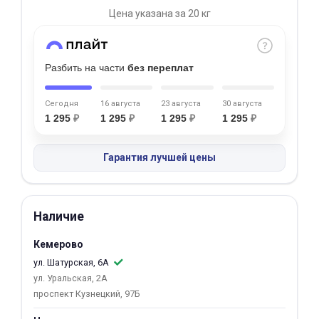
Цена указана за 20 кг
Добавляйте товары
в корзину
Разбить на части
без переплат
Оплачивайте сегодня только
25
% картой любого банка
Сегодня
16 августа
23 августа
30 августа
1 295
₽
1 295
₽
1 295
₽
1 295
₽
Получайте товар
Гарантия лучшей цены
выбранный способом
Оставшиеся
75
% будут
Наличие
списываться
с вашей карты
Кемерово
по
25
%
каждые 2 недели
ул. Шатурская, 6А
ул. Уральская, 2А
проспект Кузнецкий, 97Б
Подробнее