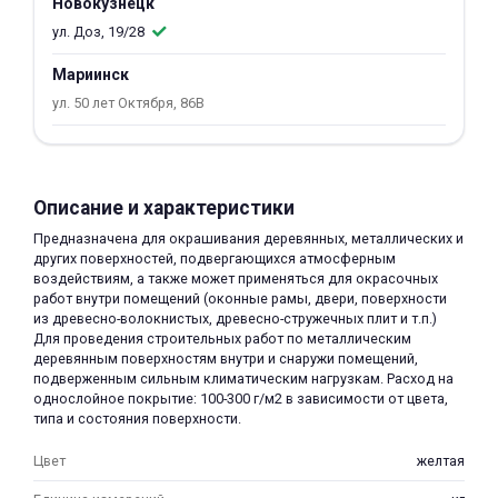
Новокузнецк
об оплате Плайтом
ул. Доз, 19/28
Мариинск
ул. 50 лет Октября, 86В
Остались вопросы?
25
8 800 302-02-51
plait.ru
раз в 2
Описание и характеристики
недели
Предназначена для окрашивания деревянных, металлических и
других поверхностей, подвергающихся атмосферным
воздействиям, а также может применяться для окрасочных
работ внутри помещений (оконные рамы, двери, поверхности
из древесно-волокнистых, древесно-стружечных плит и т.п.)
Для проведения строительных работ по металлическим
деревянным поверхностям внутри и снаружи помещений,
подверженным сильным климатическим нагрузкам. Расход на
однослойное покрытие: 100-300 г/м2 в зависимости от цвета,
типа и состояния поверхности.
Цвет
желтая