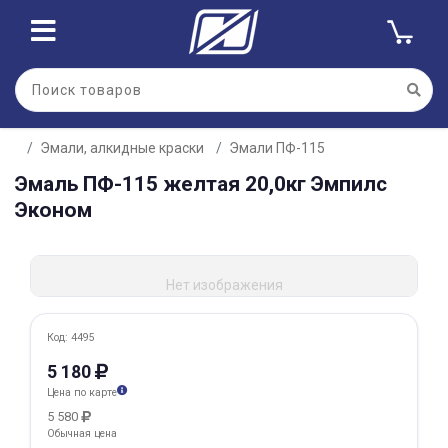
Для клиентов всех банков
Эмали, алкидные краски
Эмали ПФ-115
Разбейте
Эмаль ПФ-115 желтая 20,0кг Эмпилс
оплату
на части
Эконом
без переплат
Нет изображения
График платежей
Код: 4495
Сегодня
5 180
25
%
Цена по карте
5 580
Обычная цена