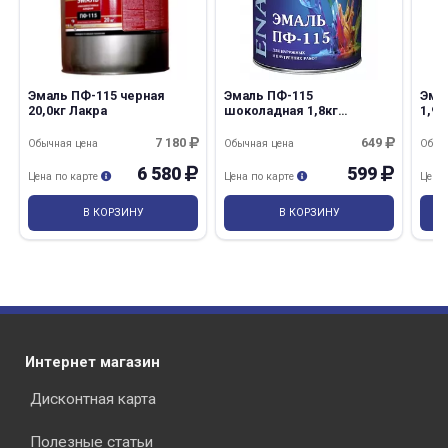
Эмаль ПФ-115 черная
Эмаль ПФ-115
Эма
20,0кг Лакра
шоколадная 1,8кг
1,9
Простокрашено/6
7 180
649
Обычная цена
Обычная цена
Обыч
6 580
599
Цена по карте
Цена по карте
Цена
В КОРЗИНУ
В КОРЗИНУ
Интернет магазин
Дисконтная карта
Полезные статьи