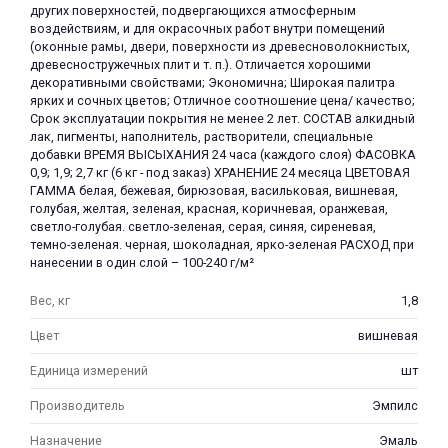
других поверхностей, подвергающихся атмосферным
воздействиям, и для окрасочных работ внутри помещений
(оконные рамы, двери, поверхности из древесноволокнистых,
древесностружечных плит и т. п.). Отличается хорошими
декоративными свойствами; Экономична; Широкая палитра
ярких и сочных цветов; Отличное соотношение цена/ качество;
Срок эксплуатации покрытия не менее 2 лет. СОСТАВ алкидный
лак, пигменты, наполнитель, растворители, специальные
раз в 2 недели
добавки ВРЕМЯ ВЫСЫХАНИЯ 24 часа (каждого слоя) ФАСОВКА
0,9; 1,9; 2,7 кг (6 кг - под заказ) ХРАНЕНИЕ 24 месяца ЦВЕТОВАЯ
ГАММА белая, бежевая, бирюзовая, васильковая, вишневая,
голубая, желтая, зеленая, красная, коричневая, оранжевая,
светло-голубая. светло-зеленая, серая, синяя, сиреневая,
темно-зеленая. черная, шоколадная, ярко-зеленая РАСХОД при
нанесении в один слой – 100-240 г/м²
Вес, кг
1,8
Цвет
вишневая
Единица измерений
шт
Производитель
Эмпилс
Назначение
Эмаль