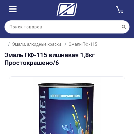
Для клиентов всех банков
Эмали, алкидные краски
Эмали ПФ-115
Разбейте
Эмаль ПФ-115 вишневая 1,8кг
оплату
на части
Простокрашено/6
без переплат
График платежей
Сегодня
25
%