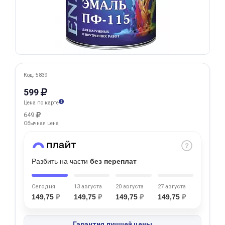
Добавляйте товары
в корзину
Оплачивайте сегодня только
25
% картой любого банка
Код: 5839
599
Цена по карте
Получайте товар
649
выбранный способом
Обычная цена
Оставшиеся
75
% будут
Разбить на части
без переплат
списываться
с вашей карты
по
25
%
каждые 2 недели
Сегодня
13 августа
20 августа
27 августа
149,75
₽
149,75
₽
149,75
₽
149,75
₽
Подробнее
Гарантия лучшей цены