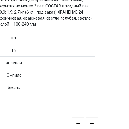
чается хорошими декоративными свойствами;
крытия не менее 2 лет. СОСТАВ алкидный лак,
,9; 2,7 кг (6 кг - под заказ) ХРАНЕНИЕ 24
оричневая, оранжевая, светло-голубая. светло-
лой – 100-240 г/м²
шт
1,8
зеленая
Эмпилс
Эмаль