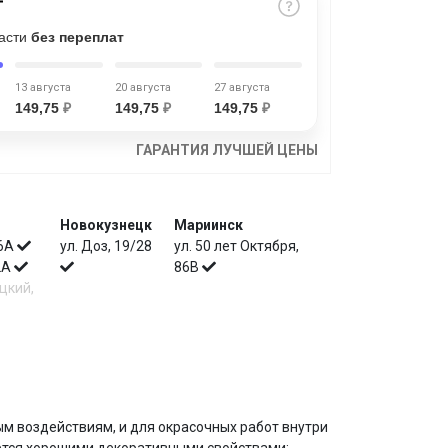
части
без переплат
13 августа
20 августа
27 августа
149,75
₽
149,75
₽
149,75
₽
ГАРАНТИЯ ЛУЧШЕЙ ЦЕНЫ
Новокузнецк
Мариинск
 6А
ул. Доз, 19/28
ул. 50 лет Октября,
 2А
86В
цкий,
 воздействиям, и для окрасочных работ внутри