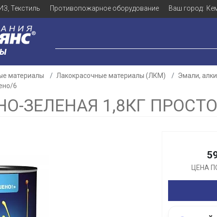
ИЗ, Текстиль
Противопожарное оборудование
Ваш город:
Ке
ЛЫ
ые материалы
Лакокрасочные материалы (ЛКМ)
Эмали, алк
ено/6
НО-ЗЕЛЕНАЯ 1,8КГ ПРОСТ
Для клиентов всех банков
5
Разбейте
оплату
ЦЕНА П
а части
без переплат
График платежей