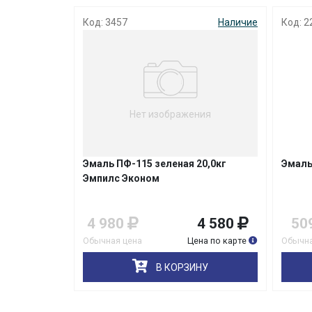
Наличие
Код: 3457
Наличие
Код: 2
Нет изображения
янцевая
Эмаль ПФ-115 зеленая 20,0кг
Эмаль
Эмпилс Эконом
799
4 980
4 580
50
на по карте
Обычная цена
Цена по карте
Обычна
НУ
В КОРЗИНУ