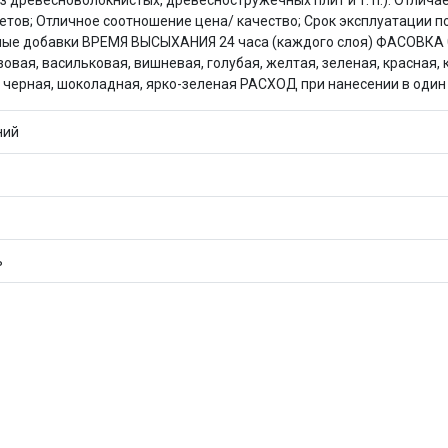
из древесноволокнистых, древесностружечных плит и т. п.). Отли
Оставшиеся
75
% будут
списываться
тов; Отличное соотношение цена/ качество; Срок эксплуатации по
с вашей карты
по
25
%
каждые 2 недели
ые добавки ВРЕМЯ ВЫСЫХАНИЯ 24 часа (каждого слоя) ФАСОВКА 0,9; 1
я, васильковая, вишневая, голубая, желтая, зеленая, красная, к
. черная, шоколадная, ярко-зеленая РАСХОД при нанесении в один с
ний
Подробнее
об оплате Плайтом
25
ь
раз в 2
Остались вопросы?
недели
8 800 302-02-51
plait.ru