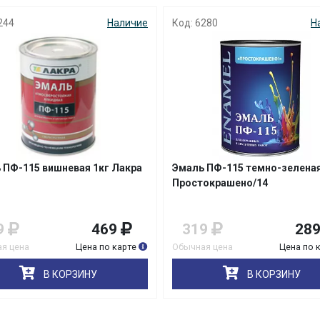
244
Наличие
Код: 6280
Н
раз в 2 недели
 ПФ-115 вишневая 1кг Лакра
Эмаль ПФ-115 темно-зеленая
Простокрашено/14
9
469
319
28
я цена
Цена по карте
Обычная цена
Цена по 
В КОРЗИНУ
В КОРЗИНУ