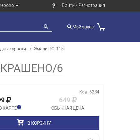
мерово
Войти / Регистрация
Мой заказ
идные краски
Эмали ПФ-115
Закрыть
ОКРАШЕНО/6
Код: 6284
99
649
О КАРТЕ
ОБЫЧНАЯ ЦЕНА
В КОРЗИНУ