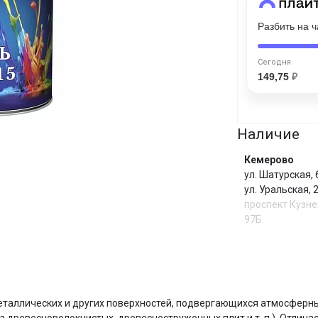
Разбить на 
Сегодня
25
%
Сегодня
149,75
₽
Наличие
Добавляйте товары
в корзину
Кемерово
ул. Шатурская,
ул. Уральская,
Оплачивайте сегодня только
проспект Кузне
25
% картой любого банка
97Б
Получайте товар
выбранный способом
И
аллических и других поверхностей, подвергающихся атмосферным