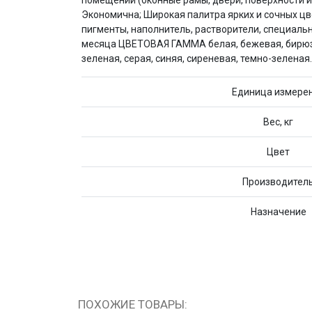
помещений (оконные рамы, двери, поверхности 
Экономична; Широкая палитра ярких и сочных цве
пигменты, наполнитель, растворители, специальн
месяца ЦВЕТОВАЯ ГАММА белая, бежевая, бирюзова
зеленая, серая, синяя, сиреневая, темно-зеленая
Единица измере
Вес, кг
Цвет
Производител
Назначение
ПОХОЖИЕ ТОВАРЫ: